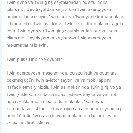
1win oyna və 1win giriş sayfalarından pulszu indirə
bilərsiniz. Qeydiyyatdan keçirərkən 1win azerbaycan
məlumatlarını izləyin. 1win indir və 1win yukle komandalarını
istifadə edin. 1win aviator və 1win az platformalarını təqdim
edin. 1win oyna və 1win giriş sayfalarından pulszu indirə
bilərsiniz. Qeydiyyatdan keçirərkən 1win azerbaycan
məlumatlarını izləyin.
1win pulszu indir və oyunlar
1win azerbaycan məselenində, pulszu indir və oyunlara
baxmaq üçün 1win aviator saytını və ya mobil appını
istifadə etməliyinizdir. 1win az məkanında 1win giriş və ya
1win yukle komandalarını daxil edərək saytın və ya mobil
appın yüklənməsini başa düşmək olar. 1win oyna
komandasını istifadə edərək oyunları açmaq və oynamaq
mümkündür. 1win azerbaycan məkanında bu proses ən
kolay və sürətli olacaq.