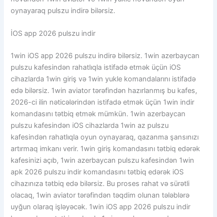
oynayaraq pulszu indirə bilərsiz.
İOS app 2026 pulszu indir
1win iOS app 2026 pulszu indirə bilərsiz. 1win azerbaycan
pulszu kafesindən rahatlıqla istifadə etmək üçün iOS
cihazlarda 1win giriş və 1win yukle komandalarını istifadə
edə bilərsiz. 1win aviator tərəfindən hazırlanmış bu kafes,
2026-ci ilin nəticələrindən istifadə etmək üçün 1win indir
komandasını tətbiq etmək mümkün. 1win azerbaycan
pulszu kafesindən iOS cihazlarda 1win az pulszu
kafesindən rahatlıqla oyun oynayaraq, qazanma şansınızı
artırmaq imkanı verir. 1win giriş komandasını tətbiq edərək
kafesinizi açıb, 1win azerbaycan pulszu kafesindən 1win
apk 2026 pulszu indir komandasını tətbiq edərək iOS
cihazınıza tətbiq edə bilərsiz. Bu proses rahat və sürətli
olacaq, 1win aviator tərəfindən təqdim olunan tələblərə
uyğun olaraq işləyəcək. 1win iOS app 2026 pulszu indir