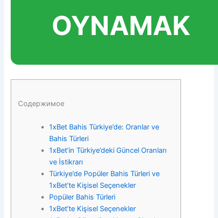
OYNAMAK
Содержимое
1xBet Bahis Türkiye’de: Oranlar ve
Bahis Türleri
1xBet’in Türkiye’deki Güncel Oranları
ve İstikrarı
Türkiye’de Popüler Bahis Türleri ve
1xBet’te Kişisel Seçenekler
Popüler Bahis Türleri
1xBet’te Kişisel Seçenekler