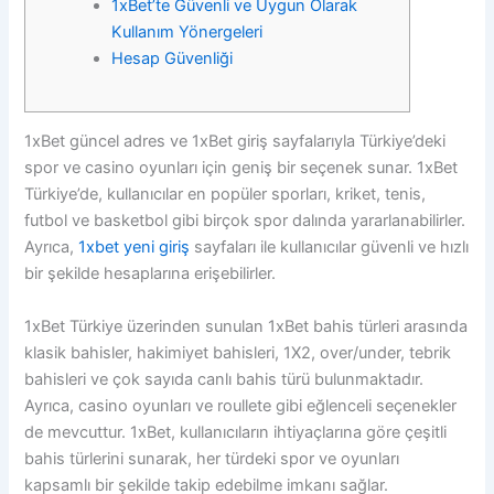
1xBet’te Güvenli ve Uygun Olarak
Kullanım Yönergeleri
Hesap Güvenliği
1xBet güncel adres ve 1xBet giriş sayfalarıyla Türkiye’deki
spor ve casino oyunları için geniş bir seçenek sunar. 1xBet
Türkiye’de, kullanıcılar en popüler sporları, kriket, tenis,
futbol ve basketbol gibi birçok spor dalında yararlanabilirler.
Ayrıca,
1xbet yeni giriş
sayfaları ile kullanıcılar güvenli ve hızlı
bir şekilde hesaplarına erişebilirler.
1xBet Türkiye üzerinden sunulan 1xBet bahis türleri arasında
klasik bahisler, hakimiyet bahisleri, 1X2, over/under, tebrik
bahisleri ve çok sayıda canlı bahis türü bulunmaktadır.
Ayrıca, casino oyunları ve roullete gibi eğlenceli seçenekler
de mevcuttur. 1xBet, kullanıcıların ihtiyaçlarına göre çeşitli
bahis türlerini sunarak, her türdeki spor ve oyunları
kapsamlı bir şekilde takip edebilme imkanı sağlar.