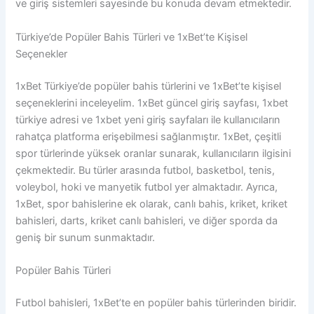
ve giriş sistemleri sayesinde bu konuda devam etmektedir.
Türkiye’de Popüler Bahis Türleri ve 1xBet’te Kişisel
Seçenekler
1xBet Türkiye’de popüler bahis türlerini ve 1xBet’te kişisel
seçeneklerini inceleyelim. 1xBet güncel giriş sayfası, 1xbet
türkiye adresi ve 1xbet yeni giriş sayfaları ile kullanıcıların
rahatça platforma erişebilmesi sağlanmıştır. 1xBet, çeşitli
spor türlerinde yüksek oranlar sunarak, kullanıcıların ilgisini
çekmektedir. Bu türler arasında futbol, basketbol, tenis,
voleybol, hoki ve manyetik futbol yer almaktadır. Ayrıca,
1xBet, spor bahislerine ek olarak, canlı bahis, kriket, kriket
bahisleri, darts, kriket canlı bahisleri, ve diğer sporda da
geniş bir sunum sunmaktadır.
Popüler Bahis Türleri
Futbol bahisleri, 1xBet’te en popüler bahis türlerinden biridir.