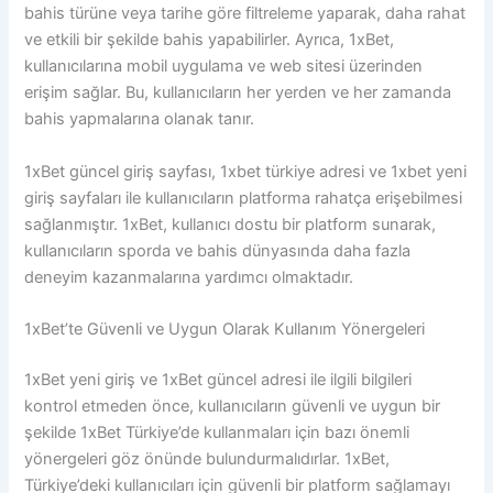
bahis türüne veya tarihe göre filtreleme yaparak, daha rahat
ve etkili bir şekilde bahis yapabilirler. Ayrıca, 1xBet,
kullanıcılarına mobil uygulama ve web sitesi üzerinden
erişim sağlar. Bu, kullanıcıların her yerden ve her zamanda
bahis yapmalarına olanak tanır.
1xBet güncel giriş sayfası, 1xbet türkiye adresi ve 1xbet yeni
giriş sayfaları ile kullanıcıların platforma rahatça erişebilmesi
sağlanmıştır. 1xBet, kullanıcı dostu bir platform sunarak,
kullanıcıların sporda ve bahis dünyasında daha fazla
deneyim kazanmalarına yardımcı olmaktadır.
1xBet’te Güvenli ve Uygun Olarak Kullanım Yönergeleri
1xBet yeni giriş ve 1xBet güncel adresi ile ilgili bilgileri
kontrol etmeden önce, kullanıcıların güvenli ve uygun bir
şekilde 1xBet Türkiye’de kullanmaları için bazı önemli
yönergeleri göz önünde bulundurmalıdırlar. 1xBet,
Türkiye’deki kullanıcıları için güvenli bir platform sağlamayı