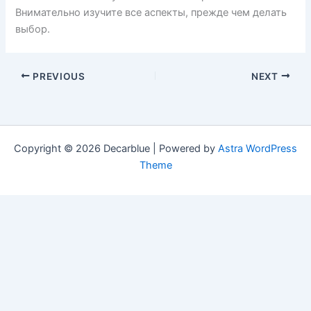
Внимательно изучите все аспекты, прежде чем делать
выбор.
PREVIOUS
NEXT
Copyright © 2026 Decarblue | Powered by
Astra WordPress
Theme