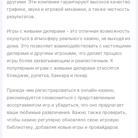
другими. Эти компании гарантируют высокое качество
графики, звука и игровой механики, а также честность
результатов.
Игры с живыми дилерами – это отличная возможность
окунуться в атмосферу реального казино, не выходя из
дома. Это позволяет взаимодействовать с настоящими
дилерами и другими игроками, что делает процесс
игры более захватывающим и реалистичным. К
популярным играм с живыми дилерами относятся
блэкджек, рулетка, баккара и покер.
Прежде чем регистрироваться в онлайн-казино,
рекомендуется ознакомиться с представленным
ассортиментом игр и убедиться, что оно предлагает
ваши любимые развлечения. Важно также проверить,
чтобы казино регулярно обновляло свою игровую
библиотеку, добавляя новые игры и провайдеров.