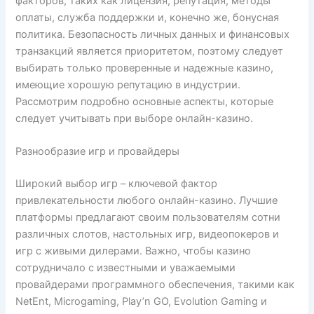
факторов, таких как лицензия, репутация, методы
оплаты, служба поддержки и, конечно же, бонусная
политика. Безопасность личных данных и финансовых
транзакций является приоритетом, поэтому следует
выбирать только проверенные и надежные казино,
имеющие хорошую репутацию в индустрии.
Рассмотрим подробно основные аспекты, которые
следует учитывать при выборе онлайн-казино.
Разнообразие игр и провайдеры
Широкий выбор игр – ключевой фактор
привлекательности любого онлайн-казино. Лучшие
платформы предлагают своим пользователям сотни
различных слотов, настольных игр, видеопокеров и
игр с живыми дилерами. Важно, чтобы казино
сотрудничало с известными и уважаемыми
провайдерами программного обеспечения, такими как
NetEnt, Microgaming, Play’n GO, Evolution Gaming и