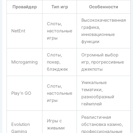
Провайдер
Тип игр
Особенности
Высококачественная
Слоты,
графика,
NetEnt
настольные
инновационные
игры
функции
Слоты,
Огромный выбор
Microgaming
покер,
игр, прогрессивные
блэкджек
джекпоты
Уникальные
Слоты,
тематики,
Play’n GO
настольные
разнообразный
игры
геймплей
Реалистичная
Игры с
Evolution
обстановка казино,
живыми
Gaming
профессиональные