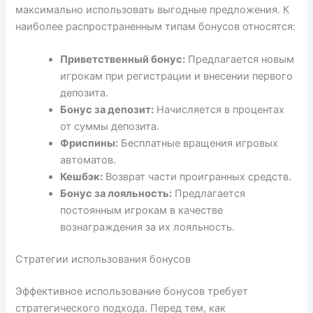
максимально использовать выгодные предложения. К
наиболее распространенным типам бонусов относятся:
Приветственный бонус:
Предлагается новым
игрокам при регистрации и внесении первого
депозита.
Бонус за депозит:
Начисляется в процентах
от суммы депозита.
Фриспины:
Бесплатные вращения игровых
автоматов.
Кешбэк:
Возврат части проигранных средств.
Бонус за лояльность:
Предлагается
постоянным игрокам в качестве
вознаграждения за их лояльность.
Стратегии использования бонусов
Эффективное использование бонусов требует
стратегического подхода. Перед тем, как