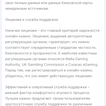
свои личные данные или данные банковской карты
ненадежным источникам.
Лицензия и служба поддержки
Наличие лицензии – это главный критерий надежности
онлайн-казино. Лицензия, выданная авторитетным
регулирующим органом, гарантирует, что казино
соответствует определенным стандартам честности,
безопасности и прозрачности. К наиболее известным
регулирующим органам относятся Malta Gaming
Authority, UK Gambling Commission и Curacao eGaming.
Перед тем, как регистрироваться в онлайн-казино,
убедитесь, что оно имеет действующую лицензию.
Эффективная и оперативная служба поддержки –
важный фактор комфортного игрового процесса.
Лучшие казино предлагают своим пользователям
круглосуточную службу поддержки по различным