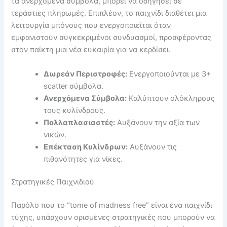
τα ανερχόμενα σύμβολα, μπορεί να οδηγήσει σε
τεράστιες πληρωμές. Επιπλέον, το παιχνίδι διαθέτει μια
λειτουργία μπόνους που ενεργοποιείται όταν
εμφανιστούν συγκεκριμένοι συνδυασμοί, προσφέροντας
στον παίκτη μια νέα ευκαιρία για να κερδίσει.
Δωρεάν Περιστροφές:
Ενεργοποιούνται με 3+
scatter σύμβολα.
Ανερχόμενα Σύμβολα:
Καλύπτουν ολόκληρους
τους κυλίνδρους.
Πολλαπλασιαστές:
Αυξάνουν την αξία των
νικών.
Επέκταση Κυλίνδρων:
Αυξάνουν τις
πιθανότητες για νίκες.
Στρατηγικές Παιχνιδιού
Παρόλο που το “tome of madness free” είναι ένα παιχνίδι
τύχης, υπάρχουν ορισμένες στρατηγικές που μπορούν να