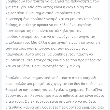
βοηθήσουν τον παίκτη να αυξήσει τις πιθανότητές του
για επιτυχία. Μία από αυτές είναι η διαχείριση του
κεφαλαίου. Είναι σημαντικό να ορίσετε ένα
συγκεκριμένο προϋπολογισμό και να μην τον υπερβείτε.
Επίσης, ο παίκτης πρέπει να επιλέξει ένα μέγεθος
πονταρίσματος που είναι κατάλληλο για τον
προϋπολογισμό του και να αποφεύγει να κυνηγά τις
απώλειές του. Μια άλλη στρατηγική είναι η κατανόηση
των λειτουργιών μπόνους και των κανόνων του
παιχνιδιού. Αυτό μπορεί να βοηθήσει τον παίκτη να
αξιοποιήσει στο έπακρο τις ευκαιρίες που προσφέρονται
και να αυξήσει τις πιθανότητές του για νίκη.
Επιπλέον, είναι σημαντικό να θυμάστε ότι το παιχνίδι
είναι απλώς μια μορφή ψυχαγωγίας και δεν θα πρέπει να
θεωρείται ως τρόπος για να βγάλετε χρήματα. Τα καζίνο
έχουν πάντα πλεονέκτημα και οι πιθανότητες είναι πάντα
υπέρ τους. Ως εκ τούτου, είναι σημαντικό να παίζετε
υπεύθυνα και να μην ξοδεύετε περισσότερα χρήματα από