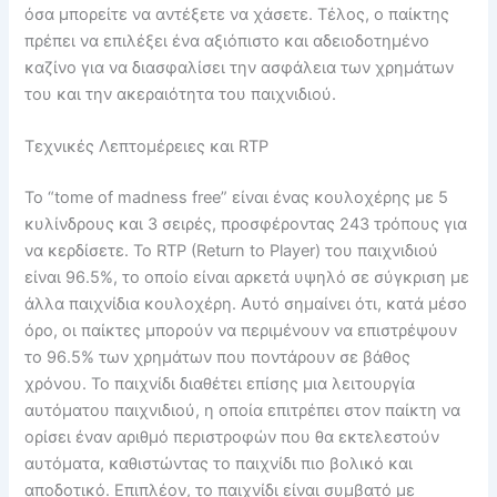
όσα μπορείτε να αντέξετε να χάσετε. Τέλος, ο παίκτης
πρέπει να επιλέξει ένα αξιόπιστο και αδειοδοτημένο
καζίνο για να διασφαλίσει την ασφάλεια των χρημάτων
του και την ακεραιότητα του παιχνιδιού.
Τεχνικές Λεπτομέρειες και RTP
Το “tome of madness free” είναι ένας κουλοχέρης με 5
κυλίνδρους και 3 σειρές, προσφέροντας 243 τρόπους για
να κερδίσετε. Το RTP (Return to Player) του παιχνιδιού
είναι 96.5%, το οποίο είναι αρκετά υψηλό σε σύγκριση με
άλλα παιχνίδια κουλοχέρη. Αυτό σημαίνει ότι, κατά μέσο
όρο, οι παίκτες μπορούν να περιμένουν να επιστρέψουν
το 96.5% των χρημάτων που ποντάρουν σε βάθος
χρόνου. Το παιχνίδι διαθέτει επίσης μια λειτουργία
αυτόματου παιχνιδιού, η οποία επιτρέπει στον παίκτη να
ορίσει έναν αριθμό περιστροφών που θα εκτελεστούν
αυτόματα, καθιστώντας το παιχνίδι πιο βολικό και
αποδοτικό. Επιπλέον, το παιχνίδι είναι συμβατό με