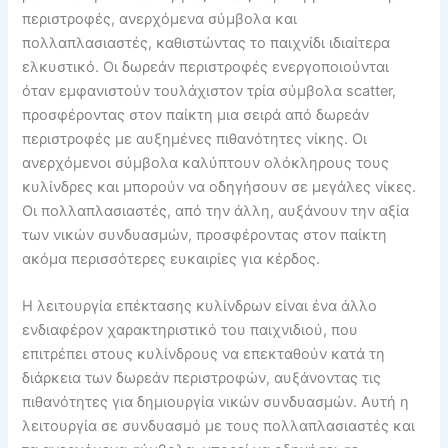
περιστροφές, ανερχόμενα σύμβολα και
πολλαπλασιαστές, καθιστώντας το παιχνίδι ιδιαίτερα
ελκυστικό. Οι δωρεάν περιστροφές ενεργοποιούνται
όταν εμφανιστούν τουλάχιστον τρία σύμβολα scatter,
προσφέροντας στον παίκτη μια σειρά από δωρεάν
περιστροφές με αυξημένες πιθανότητες νίκης. Οι
ανερχόμενοι σύμβολα καλύπτουν ολόκληρους τους
κυλίνδρες και μπορούν να οδηγήσουν σε μεγάλες νίκες.
Οι πολλαπλασιαστές, από την άλλη, αυξάνουν την αξία
των νικών συνδυασμών, προσφέροντας στον παίκτη
ακόμα περισσότερες ευκαιρίες για κέρδος.
Η λειτουργία επέκτασης κυλίνδρων είναι ένα άλλο
ενδιαφέρον χαρακτηριστικό του παιχνιδιού, που
επιτρέπει στους κυλίνδρους να επεκταθούν κατά τη
διάρκεια των δωρεάν περιστροφών, αυξάνοντας τις
πιθανότητες για δημιουργία νικών συνδυασμών. Αυτή η
λειτουργία σε συνδυασμό με τους πολλαπλασιαστές και