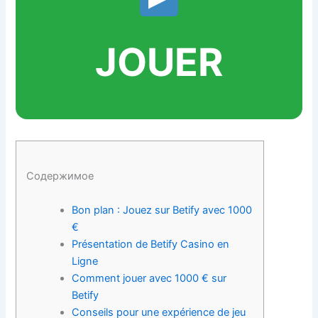
JOUER
Содержимое
Bon plan : Jouez sur Betify avec 1000
€
Présentation de Betify Casino en
Ligne
Comment jouer avec 1000 € sur
Betify
Conseils pour une expérience de jeu