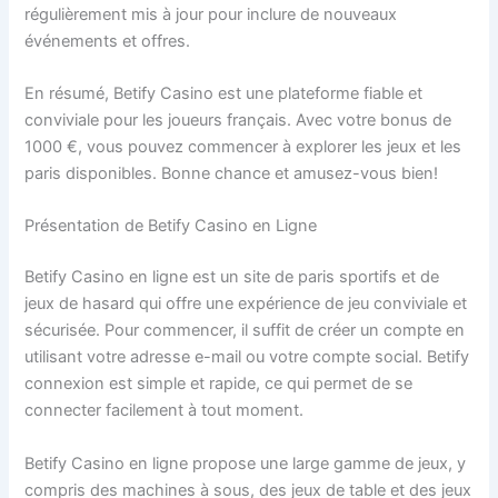
régulièrement mis à jour pour inclure de nouveaux
événements et offres.
En résumé, Betify Casino est une plateforme fiable et
conviviale pour les joueurs français. Avec votre bonus de
1000 €, vous pouvez commencer à explorer les jeux et les
paris disponibles. Bonne chance et amusez-vous bien!
Présentation de Betify Casino en Ligne
Betify Casino en ligne est un site de paris sportifs et de
jeux de hasard qui offre une expérience de jeu conviviale et
sécurisée. Pour commencer, il suffit de créer un compte en
utilisant votre adresse e-mail ou votre compte social. Betify
connexion est simple et rapide, ce qui permet de se
connecter facilement à tout moment.
Betify Casino en ligne propose une large gamme de jeux, y
compris des machines à sous, des jeux de table et des jeux