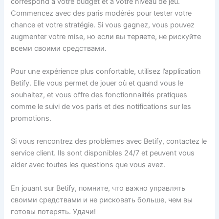
correspond à votre budget et à votre niveau de jeu.
Commencez avec des paris modérés pour tester votre
chance et votre stratégie. Si vous gagnez, vous pouvez
augmenter votre mise, но если вы теряете, не рискуйте
всеми своими средствами.
Pour une expérience plus confortable, utilisez l’application
Betify. Elle vous permet de jouer où et quand vous le
souhaitez, et vous offre des fonctionnalités pratiques
comme le suivi de vos paris et des notifications sur les
promotions.
Si vous rencontrez des problèmes avec Betify, contactez le
service client. Ils sont disponibles 24/7 et peuvent vous
aider avec toutes les questions que vous avez.
En jouant sur Betify, помните, что важно управлять
своими средствами и не рисковать больше, чем вы
готовы потерять. Удачи!