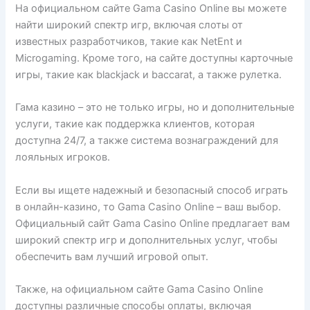
На официальном сайте Gama Casino Online вы можете
найти широкий спектр игр, включая слоты от
известных разработчиков, такие как NetEnt и
Microgaming. Кроме того, на сайте доступны карточные
игры, такие как blackjack и baccarat, а также рулетка.
Гама казино – это не только игры, но и дополнительные
услуги, такие как поддержка клиентов, которая
доступна 24/7, а также система вознаграждений для
лояльных игроков.
Если вы ищете надежный и безопасный способ играть
в онлайн-казино, то Gama Casino Online – ваш выбор.
Официальный сайт Gama Casino Online предлагает вам
широкий спектр игр и дополнительных услуг, чтобы
обеспечить вам лучший игровой опыт.
Также, на официальном сайте Gama Casino Online
доступны различные способы оплаты, включая