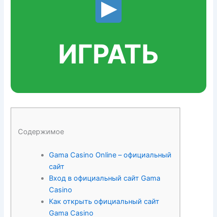
ИГРАТЬ
Содержимое
Gama Casino Online – официальный
сайт
Вход в официальный сайт Gama
Casino
Как открыть официальный сайт
Gama Casino