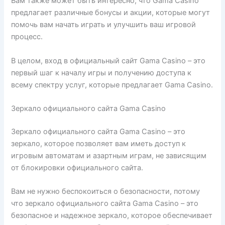
Вам также может быть интересно, что Gama Casino
предлагает различные бонусы и акции, которые могут
помочь вам начать играть и улучшить ваш игровой
процесс.
В целом, вход в официальный сайт Gama Casino – это
первый шаг к началу игры и получению доступа к
всему спектру услуг, которые предлагает Gama Casino.
Зеркало официального сайта Gama Casino
Зеркало официального сайта Gama Casino – это
зеркало, которое позволяет вам иметь доступ к
игровым автоматам и азартным играм, не зависящим
от блокировки официального сайта.
Вам не нужно беспокоиться о безопасности, потому
что зеркало официального сайта Gama Casino – это
безопасное и надежное зеркало, которое обеспечивает