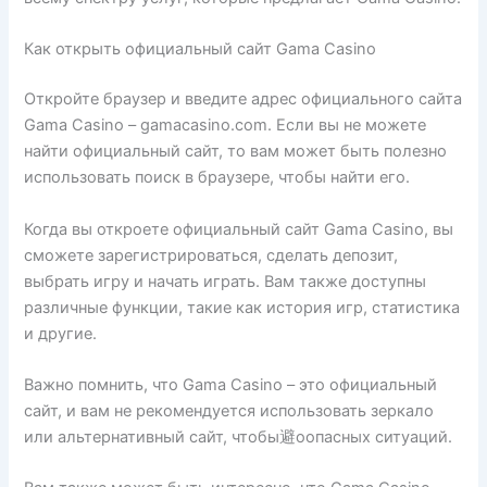
Как открыть официальный сайт Gama Casino
Откройте браузер и введите адрес официального сайта
Gama Casino – gamacasino.com. Если вы не можете
найти официальный сайт, то вам может быть полезно
использовать поиск в браузере, чтобы найти его.
Когда вы откроете официальный сайт Gama Casino, вы
сможете зарегистрироваться, сделать депозит,
выбрать игру и начать играть. Вам также доступны
различные функции, такие как история игр, статистика
и другие.
Важно помнить, что Gama Casino – это официальный
сайт, и вам не рекомендуется использовать зеркало
или альтернативный сайт, чтобы避оопасных ситуаций.