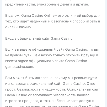
кредитные карты, электронные деньги и другие.
В целом, Gama Casino Online – это отличный выбор для
тех, кто ищет надежный и безопасный способ играть в
онлайн-казино.
Вход в официальный сайт Gama Casino
Если вы ищете официальный сайт Gama Casino, то вы
на правом пути. Вам нужно только открыть браузер и
ввести адрес официального сайта Gama Casino –
gamacasino.com.
Вам может быть интересно, почему мы рекомендуем
использовать официальный сайт Gama Casino. Ответ
прост: безопасность и надежность. Официальный сайт
Gama Casino обеспечивает безопасность вашего
игрового процесса, а также обеспечивает доступ к
всему спектру услуг, которые предлагает Gama Casino.