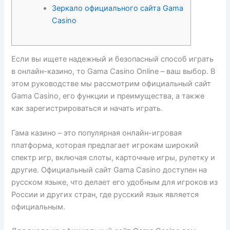
Зеркало официального сайта Gama
Casino
Если вы ищете надежный и безопасный способ играть
в онлайн-казино, то Gama Casino Online – ваш выбор. В
этом руководстве мы рассмотрим официальный сайт
Gama Casino, его функции и преимущества, а также
как зарегистрироваться и начать играть.
Гама казино – это популярная онлайн-игровая
платформа, которая предлагает игрокам широкий
спектр игр, включая слоты, карточные игры, рулетку и
другие. Официальный сайт Gama Casino доступен на
русском языке, что делает его удобным для игроков из
России и других стран, где русский язык является
официальным.