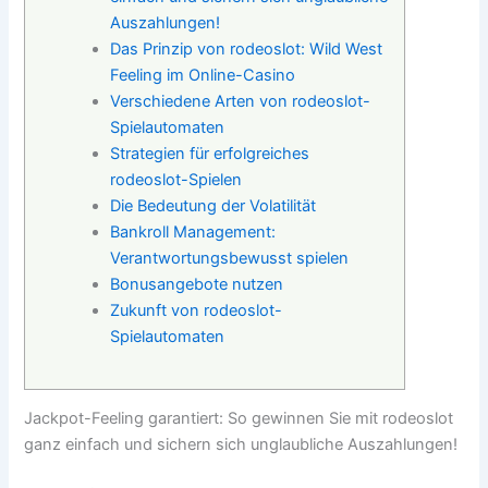
Auszahlungen!
Das Prinzip von rodeoslot: Wild West
Feeling im Online-Casino
Verschiedene Arten von rodeoslot-
Spielautomaten
Strategien für erfolgreiches
rodeoslot-Spielen
Die Bedeutung der Volatilität
Bankroll Management:
Verantwortungsbewusst spielen
Bonusangebote nutzen
Zukunft von rodeoslot-
Spielautomaten
Jackpot-Feeling garantiert: So gewinnen Sie mit rodeoslot
ganz einfach und sichern sich unglaubliche Auszahlungen!