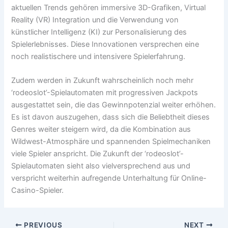
aktuellen Trends gehören immersive 3D-Grafiken, Virtual
Reality (VR) Integration und die Verwendung von
künstlicher Intelligenz (KI) zur Personalisierung des
Spielerlebnisses. Diese Innovationen versprechen eine
noch realistischere und intensivere Spielerfahrung.
Zudem werden in Zukunft wahrscheinlich noch mehr
‘rodeoslot’-Spielautomaten mit progressiven Jackpots
ausgestattet sein, die das Gewinnpotenzial weiter erhöhen.
Es ist davon auszugehen, dass sich die Beliebtheit dieses
Genres weiter steigern wird, da die Kombination aus
Wildwest-Atmosphäre und spannenden Spielmechaniken
viele Spieler anspricht. Die Zukunft der ‘rodeoslot’-
Spielautomaten sieht also vielversprechend aus und
verspricht weiterhin aufregende Unterhaltung für Online-
Casino-Spieler.
PREVIOUS
NEXT