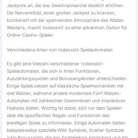
Jackpots an, die das Gewinnpotenzial deutlich erhöhen.
Der Nervenkitzel, einen großen Jackpot zu knacken,
kombiniert mit der spannenden Atmosphäre des Wilden
Westens, macht ‘rodeoslot’ zu einer attraktiven Option für
Online-Casino-Spieler.
Verschiedene Arten von rodeoslot-Spielautomaten
Es gibt eine Vielzahl verschiedener ‘rodeoslot’-
Spielautomaten, die sich in ihren Funktionen,
Auszahlungsquoten und Bonusangeboten unterscheiden.
Einige Spiele setzen auf klassische Spielmechaniken mit
drei Walzen, während andere modernere Fünf-Walzen-
Automaten mit zahlreichen Gewinnlinien und interaktiven
Features bieten. Wichtig ist dabei, sich vor dem Spielen
über die spezifischen Regeln und Funktionen des
jeweiligen Spiels zu informieren. Einige Automaten bieten
beispielsweise spezielle Wild-Symbole, Scatter-Symbole
oder Bonusspiele, die das Spielerlebnis bereichern und die