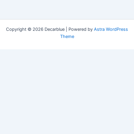
Copyright © 2026 Decarblue | Powered by
Astra WordPress
Theme