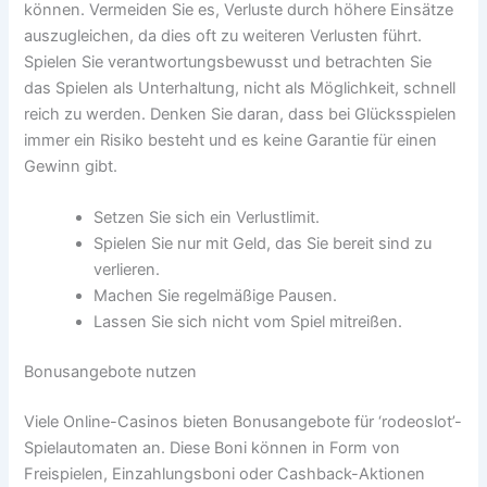
können. Vermeiden Sie es, Verluste durch höhere Einsätze
auszugleichen, da dies oft zu weiteren Verlusten führt.
Spielen Sie verantwortungsbewusst und betrachten Sie
das Spielen als Unterhaltung, nicht als Möglichkeit, schnell
reich zu werden. Denken Sie daran, dass bei Glücksspielen
immer ein Risiko besteht und es keine Garantie für einen
Gewinn gibt.
Setzen Sie sich ein Verlustlimit.
Spielen Sie nur mit Geld, das Sie bereit sind zu
verlieren.
Machen Sie regelmäßige Pausen.
Lassen Sie sich nicht vom Spiel mitreißen.
Bonusangebote nutzen
Viele Online-Casinos bieten Bonusangebote für ‘rodeoslot’-
Spielautomaten an. Diese Boni können in Form von
Freispielen, Einzahlungsboni oder Cashback-Aktionen