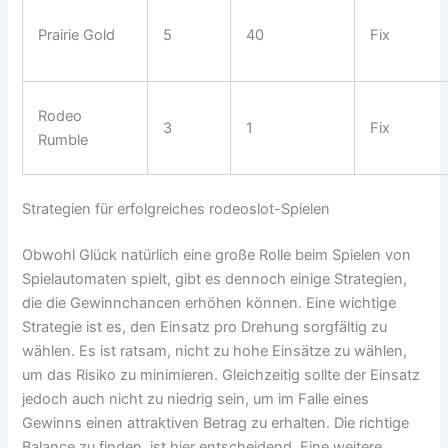
Prairie Gold
5
40
Fix
Rodeo
3
1
Fix
Rumble
Strategien für erfolgreiches rodeoslot-Spielen
Obwohl Glück natürlich eine große Rolle beim Spielen von
Spielautomaten spielt, gibt es dennoch einige Strategien,
die die Gewinnchancen erhöhen können. Eine wichtige
Strategie ist es, den Einsatz pro Drehung sorgfältig zu
wählen. Es ist ratsam, nicht zu hohe Einsätze zu wählen,
um das Risiko zu minimieren. Gleichzeitig sollte der Einsatz
jedoch auch nicht zu niedrig sein, um im Falle eines
Gewinns einen attraktiven Betrag zu erhalten. Die richtige
Balance zu finden, ist hier entscheidend. Eine weitere