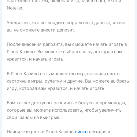
платежных систем, включая Visa, Mastercard, Skrill и
Neteller.
Убедитесь, что вы вводите корректные данные, иначе
вы не сможете внести депозит.
После внесения депозита, вы сможете начать играть в
Pinco Казино. Вы можете выбрать игру, которая вам
нравится, и начать играть.
В Pinco Казино есть множество игр, включая слоты,
карточные игры, рулетку и другие. Вы можете выбрать
игру, которая вам нравится, и начать играть.
Вам также доступны различные бонусы и промокоды,
которые вы можете использовать, чтобы увеличить
свои шансы на выигрыш.
Начните играть в Pinco Казино
пинко
сегодня и