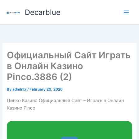
Skip
Decarblue
to
content
Официальный Сайт Играть
в Онлайн Казино
Pinco.3886 (2)
By
admlnlx
/
February 20, 2026
Пинко Казино Официальный Сайт – Играть в Онлайн
Казино Pinco