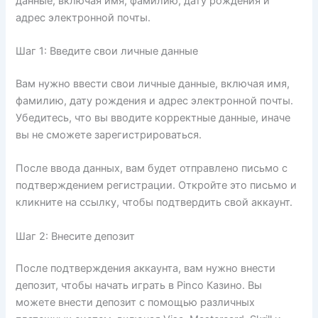
данные, включая имя, фамилию, дату рождения и
адрес электронной почты.
Шаг 1: Введите свои личные данные
Вам нужно ввести свои личные данные, включая имя,
фамилию, дату рождения и адрес электронной почты.
Убедитесь, что вы вводите корректные данные, иначе
вы не сможете зарегистрироваться.
После ввода данных, вам будет отправлено письмо с
подтверждением регистрации. Откройте это письмо и
кликните на ссылку, чтобы подтвердить свой аккаунт.
Шаг 2: Внесите депозит
После подтверждения аккаунта, вам нужно внести
депозит, чтобы начать играть в Pinco Казино. Вы
можете внести депозит с помощью различных