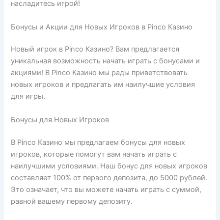
насладитесь игрой!
Бонусы и Акции для Новых Игроков в Pinco Казино
Новый игрок в Pinco Казино? Вам предлагается
уникальная возможность начать играть с бонусами и
акциями! В Pinco Казино мы рады приветствовать
новых игроков и предлагать им наилучшие условия
для игры.
Бонусы для Новых Игроков
В Pinco Казино мы предлагаем бонусы для новых
игроков, которые помогут вам начать играть с
наилучшими условиями. Наш бонус для новых игроков
составляет 100% от первого депозита, до 5000 рублей.
Это означает, что вы можете начать играть с суммой,
равной вашему первому депозиту.