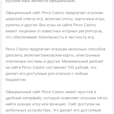
русский язык является официальным.
Официальный сайт Pinco Casino предлагает игрокам
широкий спектр игр, включая слоты, карточные игры,
рулетку и другие. Все игры на сайте Pinco Casino
имеют лицензии от известных игорных регуляторов,
что обеспечивает безопасность и честность игр.
Pinco Casino предлагает игрокам несколько способов
депозита, включая банковские карты, электронные
платежные системы и другие. Минимальный депозит
на сайте Pinco Casino составляет 100 рублей, что
делает его доступным для игроков с любым
бюджетом.
Официальный сайт Pinco Casino имеет простой и
удобный интерфейс, который позволяет игрокам легко
найти нужную игру или функцию. Сайт доступен на
мобильных устройствах, что делает его доступным