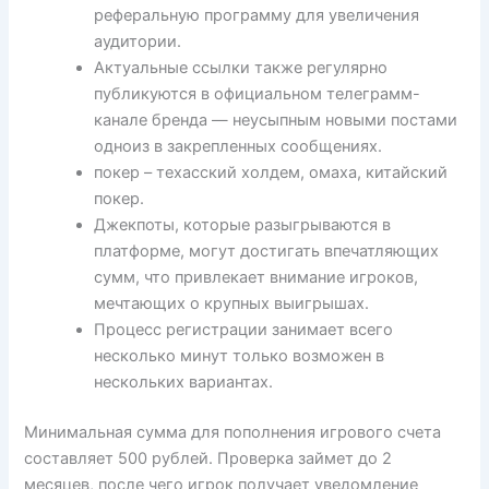
реферальную программу для увеличения
аудитории.
Актуальные ссылки также регулярно
публикуются в официальном телеграмм-
канале бренда — неусыпным новыми постами
одноиз в закрепленных сообщениях.
покер – техасский холдем, омаха, китайский
покер.
Джекпоты, которые разыгрываются в
платформе, могут достигать впечатляющих
сумм, что привлекает внимание игроков,
мечтающих о крупных выигрышах.
Процесс регистрации занимает всего
несколько минут только возможен в
нескольких вариантах.
Минимальная сумма для пополнения игрового счета
составляет 500 рублей. Проверка займет до 2
месяцев, после чего игрок получает уведомление