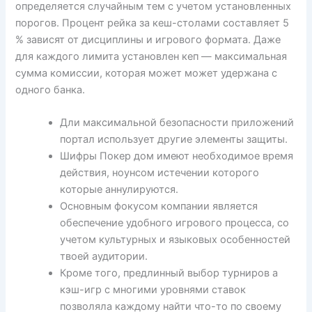
определяется случайным тем с учетом установленных
порогов. Процент рейка за кеш-столами составляет 5
% зависят от дисциплины и игрового формата. Даже
для каждого лимита установлен кеп — максимальная
сумма комиссии, которая может может удержана с
одного банка.
Дли максимальной безопасности приложений
портал использует другие элементы защиты.
Шифры Покер дом имеют необходимое время
действия, ноунсом истечении которого
которые аннулируются.
Основным фокусом компании является
обеспечение удобного игрового процесса, со
учетом культурных и языковых особенностей
твоей аудитории.
Кроме того, предлинный выбор турниров а
кэш-игр с многими уровнями ставок
позволяла каждому найти что-то по своему