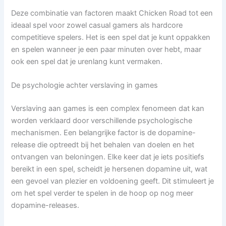
Deze combinatie van factoren maakt Chicken Road tot een
ideaal spel voor zowel casual gamers als hardcore
competitieve spelers. Het is een spel dat je kunt oppakken
en spelen wanneer je een paar minuten over hebt, maar
ook een spel dat je urenlang kunt vermaken.
De psychologie achter verslaving in games
Verslaving aan games is een complex fenomeen dat kan
worden verklaard door verschillende psychologische
mechanismen. Een belangrijke factor is de dopamine-
release die optreedt bij het behalen van doelen en het
ontvangen van beloningen. Elke keer dat je iets positiefs
bereikt in een spel, scheidt je hersenen dopamine uit, wat
een gevoel van plezier en voldoening geeft. Dit stimuleert je
om het spel verder te spelen in de hoop op nog meer
dopamine-releases.