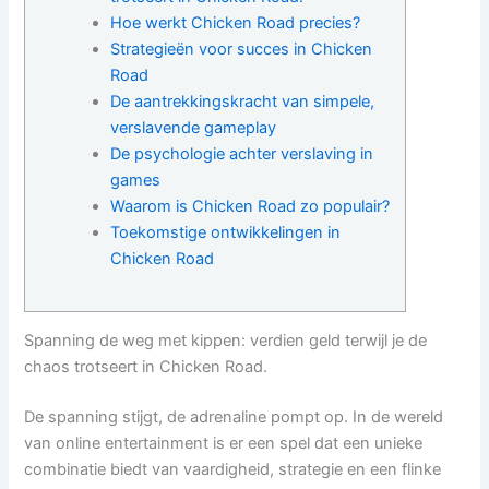
Hoe werkt Chicken Road precies?
Strategieën voor succes in Chicken
Road
De aantrekkingskracht van simpele,
verslavende gameplay
De psychologie achter verslaving in
games
Waarom is Chicken Road zo populair?
Toekomstige ontwikkelingen in
Chicken Road
Spanning de weg met kippen: verdien geld terwijl je de
chaos trotseert in Chicken Road.
De spanning stijgt, de adrenaline pompt op. In de wereld
van online entertainment is er een spel dat een unieke
combinatie biedt van vaardigheid, strategie en een flinke