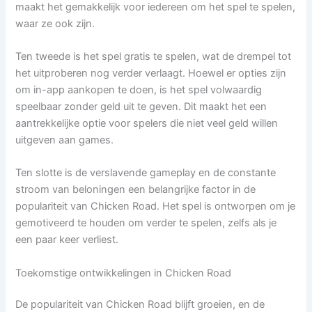
maakt het gemakkelijk voor iedereen om het spel te spelen,
waar ze ook zijn.
Ten tweede is het spel gratis te spelen, wat de drempel tot
het uitproberen nog verder verlaagt. Hoewel er opties zijn
om in-app aankopen te doen, is het spel volwaardig
speelbaar zonder geld uit te geven. Dit maakt het een
aantrekkelijke optie voor spelers die niet veel geld willen
uitgeven aan games.
Ten slotte is de verslavende gameplay en de constante
stroom van beloningen een belangrijke factor in de
populariteit van Chicken Road. Het spel is ontworpen om je
gemotiveerd te houden om verder te spelen, zelfs als je
een paar keer verliest.
Toekomstige ontwikkelingen in Chicken Road
De populariteit van Chicken Road blijft groeien, en de