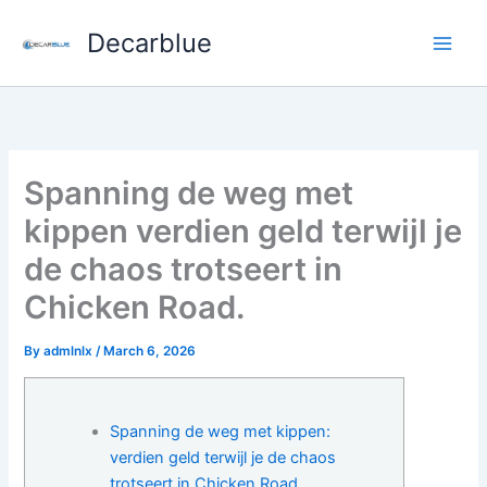
Skip
Decarblue
to
content
Spanning de weg met
kippen verdien geld terwijl je
de chaos trotseert in
Chicken Road.
By
admlnlx
/
March 6, 2026
Spanning de weg met kippen:
verdien geld terwijl je de chaos
trotseert in Chicken Road.