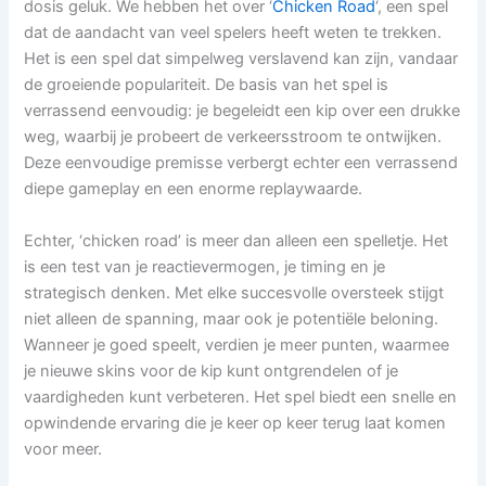
dosis geluk. We hebben het over ‘
Chicken Road
‘, een spel
dat de aandacht van veel spelers heeft weten te trekken.
Het is een spel dat simpelweg verslavend kan zijn, vandaar
de groeiende populariteit. De basis van het spel is
verrassend eenvoudig: je begeleidt een kip over een drukke
weg, waarbij je probeert de verkeersstroom te ontwijken.
Deze eenvoudige premisse verbergt echter een verrassend
diepe gameplay en een enorme replaywaarde.
Echter, ‘chicken road’ is meer dan alleen een spelletje. Het
is een test van je reactievermogen, je timing en je
strategisch denken. Met elke succesvolle oversteek stijgt
niet alleen de spanning, maar ook je potentiële beloning.
Wanneer je goed speelt, verdien je meer punten, waarmee
je nieuwe skins voor de kip kunt ontgrendelen of je
vaardigheden kunt verbeteren. Het spel biedt een snelle en
opwindende ervaring die je keer op keer terug laat komen
voor meer.