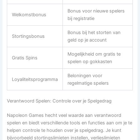
Bonus voor nieuwe spelers
Welkomstbonus
bij registratie
Bonus bij het storten van
Stortingsbonus
geld op je account
Mogelijkheid om gratis te
Gratis Spins
spelen op gokkasten
Beloningen voor
Loyaliteitsprogramma
regelmatige spelers
Verantwoord Spelen: Controle over je Spelgedrag
Napoleon Games hecht veel waarde aan verantwoord
spelen en biedt verschillende tools en functies aan om je te
helpen controle te houden over je spelgedrag. Je kunt
bijvoorbeeld stortingslimieten instellen, verlieslimieten