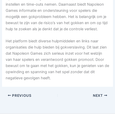
instellen en time-outs nemen. Daarnaast biedt Napoleon
Games informatie en ondersteuning voor spelers die
mogelijk een gokprobleem hebben. Het is belangrijk om je
bewust te zijn van de risico’s van het gokken en om op tijd
hulp te zoeken als je denkt dat je de controle verliest.
Het platform biedt diverse hulpmiddelen en links naar
organisaties die hulp bieden bij gokverslaving. Dit laat zien
dat Napoleon Games zich serieus inzet voor het welzijn
van haar spelers en verantwoord gokken promoot. Door
bewust om te gaan met het gokken, kun je genieten van de
opwinding en spanning van het spel zonder dat dit
negatieve gevolgen heeft.
PREVIOUS
NEXT