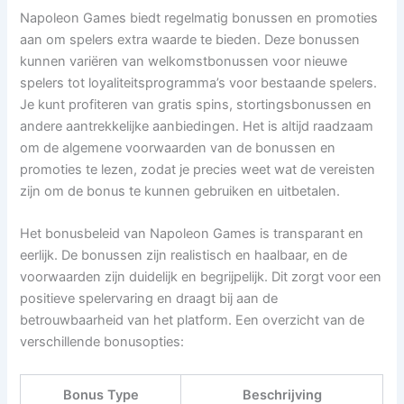
Napoleon Games biedt regelmatig bonussen en promoties
aan om spelers extra waarde te bieden. Deze bonussen
kunnen variëren van welkomstbonussen voor nieuwe
spelers tot loyaliteitsprogramma’s voor bestaande spelers.
Je kunt profiteren van gratis spins, stortingsbonussen en
andere aantrekkelijke aanbiedingen. Het is altijd raadzaam
om de algemene voorwaarden van de bonussen en
promoties te lezen, zodat je precies weet wat de vereisten
zijn om de bonus te kunnen gebruiken en uitbetalen.
Het bonusbeleid van Napoleon Games is transparant en
eerlijk. De bonussen zijn realistisch en haalbaar, en de
voorwaarden zijn duidelijk en begrijpelijk. Dit zorgt voor een
positieve spelervaring en draagt bij aan de
betrouwbaarheid van het platform. Een overzicht van de
verschillende bonusopties:
Bonus Type
Beschrijving