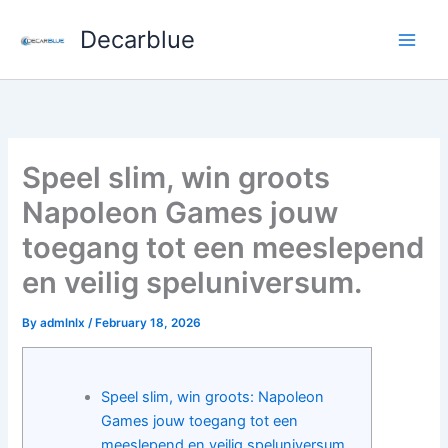
Skip
Decarblue
to
content
Speel slim, win groots
Napoleon Games jouw
toegang tot een meeslepend
en veilig speluniversum.
By
admlnlx
/
February 18, 2026
Speel slim, win groots: Napoleon
Games jouw toegang tot een
meeslepend en veilig speluniversum.