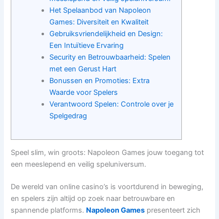
Het Spelaanbod van Napoleon
Games: Diversiteit en Kwaliteit
Gebruiksvriendelijkheid en Design:
Een Intuïtieve Ervaring
Security en Betrouwbaarheid: Spelen
met een Gerust Hart
Bonussen en Promoties: Extra
Waarde voor Spelers
Verantwoord Spelen: Controle over je
Spelgedrag
Speel slim, win groots: Napoleon Games jouw toegang tot
een meeslepend en veilig speluniversum.
De wereld van online casino’s is voortdurend in beweging,
en spelers zijn altijd op zoek naar betrouwbare en
spannende platforms.
Napoleon Games
presenteert zich