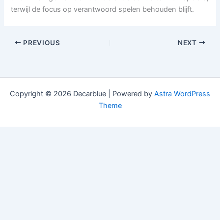
terwijl de focus op verantwoord spelen behouden blijft.
PREVIOUS
NEXT
Copyright © 2026 Decarblue | Powered by
Astra WordPress
Theme