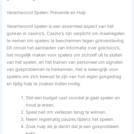
Verantwoord Spelen: Preventie en Hulp
Verantwoord spelen is een essentieel aspect van het
gokken in casino’s. Casino’s zijn verplicht om maatregelen
te nemen om spelers te beschermen tegen gokverslaving.
Dit omvat het aanbieden van informatie over gokrisico’s,
het mogelijk maken voor spelers om zichzelf uit te sluiten
van het spelen, en het trainen van personeel om signalen
van gokproblemen te herkennen. Het is belangrijk voor
spelers om zich bewust te zijn van hun eigen gokgedrag
en tijdig hulp te zoeken indien nodig.
Stel een budget vast voordat je gaat spelen en
houd je eraan.
Speel niet om verliezen terug te winnen.
Neem regelmatig pauzes tijdens het spelen.
Zoek hulp als je denkt dat je een gokprobleem
hebt.