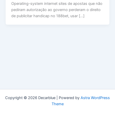
Operating-system internet sites de apostas que não
pediram autorização ao governo perderam o direito
de publicitar handicap no 188bet, usar […]
Copyright © 2026 Decarblue | Powered by
Astra WordPress
Theme