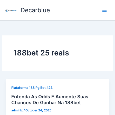
Skip
Decarblue
to
content
188bet 25 reais
Plataforma 188 Pg Bet 423
Entenda As Odds E Aumente Suas
Chances De Ganhar Na 188bet
admlnlx
/
October 24, 2025