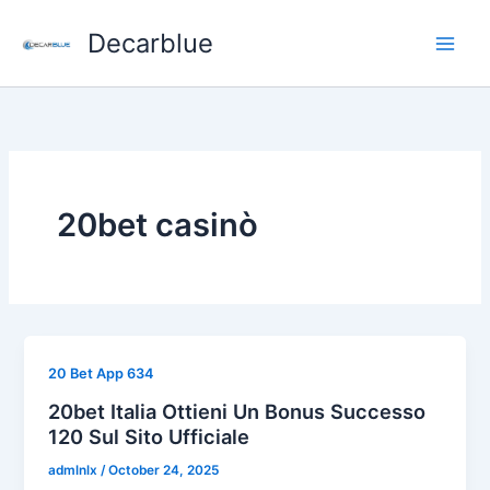
Skip
Decarblue
to
content
20bet casinò
20 Bet App 634
20bet Italia Ottieni Un Bonus Successo
120 Sul Sito Ufficiale
admlnlx
/
October 24, 2025