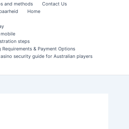
eps and methods
Contact Us
baarheid
Home
ay
e mobile
stration steps
ng Requirements & Payment Options
sino security guide for Australian players