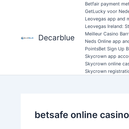
Skip
Betfair payment met
to
GetLucky voor Neder
content
Leovegas app and mo
Leovegas Ireland: S
Meilleur Casino Barr
Decarblue
Neds Online app and
PointsBet Sign Up B
Skycrown app accoun
Skycrown online cas
Skycrown registrati
betsafe online casino