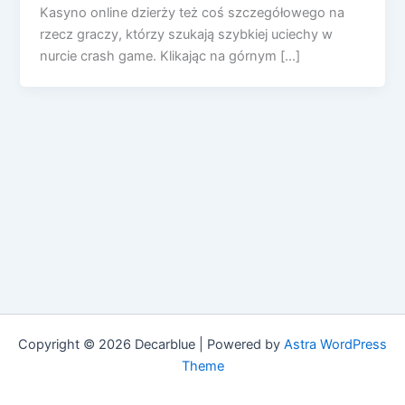
Kasyno online dzierży też coś szczegółowego na
rzecz graczy, którzy szukają szybkiej uciechy w
nurcie crash game. Klikając na górnym […]
Copyright © 2026 Decarblue | Powered by
Astra WordPress
Theme