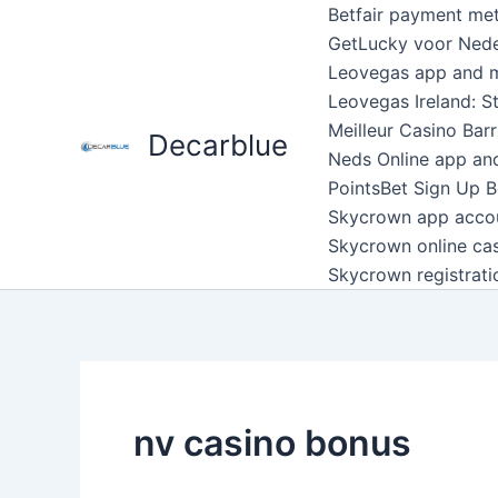
Skip
Betfair payment met
to
GetLucky voor Neder
content
Leovegas app and mo
Leovegas Ireland: S
Meilleur Casino Barr
Decarblue
Neds Online app and
PointsBet Sign Up B
Skycrown app accoun
Skycrown online cas
Skycrown registrati
nv casino bonus