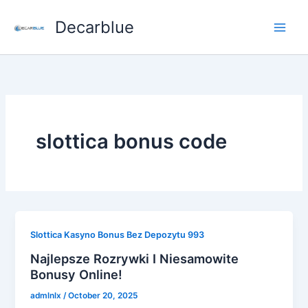
Skip
Decarblue
to
content
slottica bonus code
Slottica Kasyno Bonus Bez Depozytu 993
Najlepsze Rozrywki I Niesamowite
Bonusy Online!
admlnlx
/
October 20, 2025