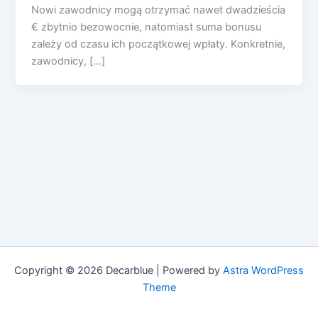
Nowi zawodnicy mogą otrzymać nawet dwadzieścia
€ zbytnio bezowocnie, natomiast suma bonusu
zależy od czasu ich początkowej wpłaty. Konkretnie,
zawodnicy, […]
Copyright © 2026 Decarblue | Powered by
Astra WordPress
Theme