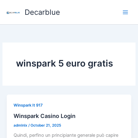
Skip
Decarblue
to
content
winspark 5 euro gratis
Winspark It 917
Winspark Casino Login
admlnlx
/
October 21, 2025
Quindi, perfino un principiante generale può capire