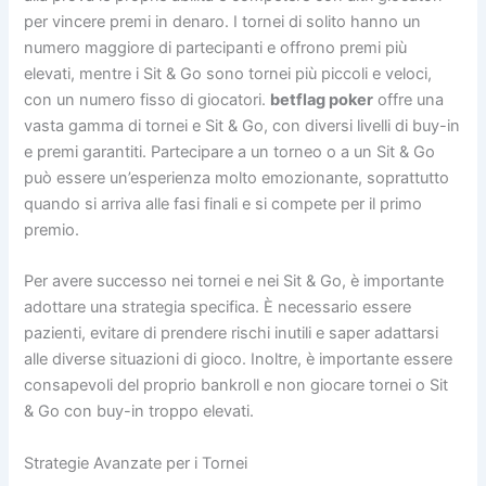
per vincere premi in denaro. I tornei di solito hanno un
numero maggiore di partecipanti e offrono premi più
elevati, mentre i Sit & Go sono tornei più piccoli e veloci,
con un numero fisso di giocatori.
betflag poker
offre una
vasta gamma di tornei e Sit & Go, con diversi livelli di buy-in
e premi garantiti. Partecipare a un torneo o a un Sit & Go
può essere un’esperienza molto emozionante, soprattutto
quando si arriva alle fasi finali e si compete per il primo
premio.
Per avere successo nei tornei e nei Sit & Go, è importante
adottare una strategia specifica. È necessario essere
pazienti, evitare di prendere rischi inutili e saper adattarsi
alle diverse situazioni di gioco. Inoltre, è importante essere
consapevoli del proprio bankroll e non giocare tornei o Sit
& Go con buy-in troppo elevati.
Strategie Avanzate per i Tornei