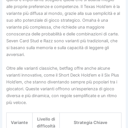
alle proprie preferenze e competenze. Il Texas Hold’em è la
variante più diffusa al mondo, grazie alla sua semplicità e al
suo alto potenziale di gioco strategico. Omaha è una
variante più complessa, che richiede una maggiore
conoscenza delle probabilità e delle combinazioni di carte.
Seven Card Stud e Razz sono varianti più tradizionali, che
si basano sulla memoria e sulla capacità di leggere gli
avversari.
Oltre alle varianti classiche, betflag offre anche alcune
varianti innovative, come il Short Deck Hold’em e il Six Plus
Hold’em, che stanno diventando sempre più popolari tra i
giocatori. Queste varianti offrono un’esperienza di gioco
diversa e più dinamica, con regole semplificate e un ritmo
più veloce.
Livello di
Variante
Strategia Chiave
difficoltà