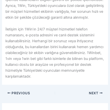
Ayrıca, 1Win, Türkiye’deki oyunculara özel olarak geliştirilmiş
bir müşteri hizmetleri ekibinin varlığıyla, her sorunun hızlı ve
etkin bir şekilde çözüleceği garanti altına alınmıştır.
İletişim için 1Win’ın 24/7 müşteri hizmetleri telefon
numarasını, e-posta adresini ve canlı destek sistemini
kullanabilirsiniz. Herhangi bir sorunuz veya ihtiyacınız
olduğunda, bu kanallardan birini kullanarak hemen yardımcı
olabileceğiniz bir ekibin varlığına güvenebilirsiniz. 1Winbet,
1vin veya 1win bet gibi farklı isimlerle de bilinen bu platform,
kullanıcı dostu bir arayüze ve profesyonel bir destek
hizmetiyle Türkiye’deki oyuncuları memnuniyetle
karşılamaktadır.
PREVIOUS
NEXT