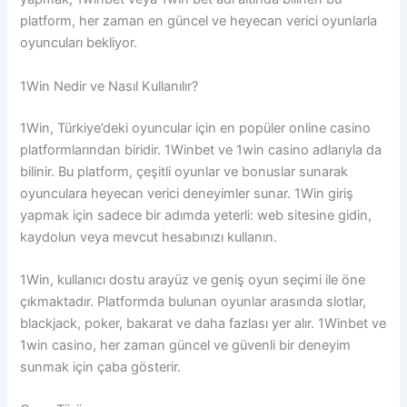
platform, her zaman en güncel ve heyecan verici oyunlarla
oyuncuları bekliyor.
1Win Nedir ve Nasıl Kullanılır?
1Win, Türkiye’deki oyuncular için en popüler online casino
platformlarından biridir. 1Winbet ve 1win casino adlarıyla da
bilinir. Bu platform, çeşitli oyunlar ve bonuslar sunarak
oyunculara heyecan verici deneyimler sunar. 1Win giriş
yapmak için sadece bir adımda yeterli: web sitesine gidin,
kaydolun veya mevcut hesabınızı kullanın.
1Win, kullanıcı dostu arayüz ve geniş oyun seçimi ile öne
çıkmaktadır. Platformda bulunan oyunlar arasında slotlar,
blackjack, poker, bakarat ve daha fazlası yer alır. 1Winbet ve
1win casino, her zaman güncel ve güvenli bir deneyim
sunmak için çaba gösterir.