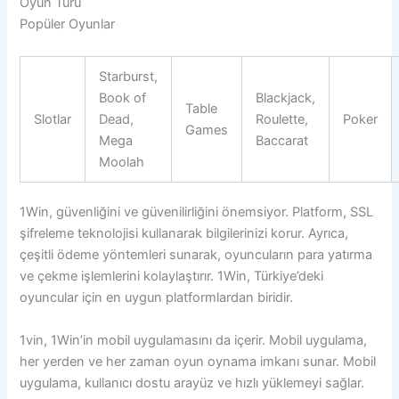
Oyun Türü
Popüler Oyunlar
Starburst,
Book of
Blackjack,
Table
Slotlar
Dead,
Roulette,
Poker
Games
Mega
Baccarat
Moolah
1Win, güvenliğini ve güvenilirliğini önemsiyor. Platform, SSL
şifreleme teknolojisi kullanarak bilgilerinizi korur. Ayrıca,
çeşitli ödeme yöntemleri sunarak, oyuncuların para yatırma
ve çekme işlemlerini kolaylaştırır. 1Win, Türkiye’deki
oyuncular için en uygun platformlardan biridir.
1vin, 1Win’in mobil uygulamasını da içerir. Mobil uygulama,
her yerden ve her zaman oyun oynama imkanı sunar. Mobil
uygulama, kullanıcı dostu arayüz ve hızlı yüklemeyi sağlar.