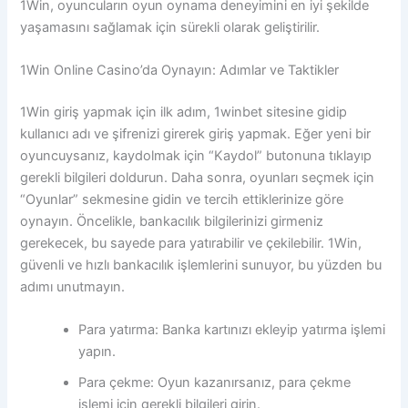
1Win, oyuncuların oyun oynama deneyimini en iyi şekilde
yaşamasını sağlamak için sürekli olarak geliştirilir.
1Win Online Casino’da Oynayın: Adımlar ve Taktikler
1Win giriş yapmak için ilk adım, 1winbet sitesine gidip
kullanıcı adı ve şifrenizi girerek giriş yapmak. Eğer yeni bir
oyuncuysanız, kaydolmak için “Kaydol” butonuna tıklayıp
gerekli bilgileri doldurun. Daha sonra, oyunları seçmek için
“Oyunlar” sekmesine gidin ve tercih ettiklerinize göre
oynayın. Öncelikle, bankacılık bilgilerinizi girmeniz
gerekecek, bu sayede para yatırabilir ve çekilebilir. 1Win,
güvenli ve hızlı bankacılık işlemlerini sunuyor, bu yüzden bu
adımı unutmayın.
Para yatırma: Banka kartınızı ekleyip yatırma işlemi
yapın.
Para çekme: Oyun kazanırsanız, para çekme
işlemi için gerekli bilgileri girin.