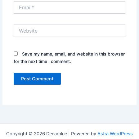
Email*
Website
Save my name, email, and website in this browser
for the next time I comment.
Copyright © 2026 Decarblue | Powered by
Astra WordPress