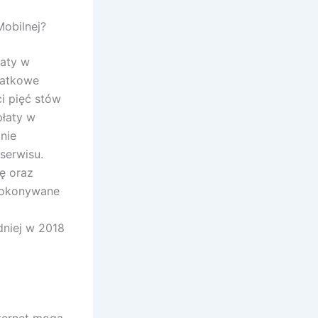
obilnej?
łaty w
datkowe
i pięć stów
płaty w
nie
serwisu.
ę oraz
dokonywane
dniej w 2018