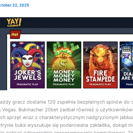
ctober 22, 2025
ażdy gracz dostanie 120 zupełnie bezpłatnych spinów do
in Vegas. Bukmacher 20bet zadbał również o użytkowników
ch sprzęt wraz z charakterystycznym nadgryzionym jabłu
itrynie buka wyszukuje się podarowana zakładka, dokąd m
nie pobrać odpowiednie oprogramowanie komputerowe. Z