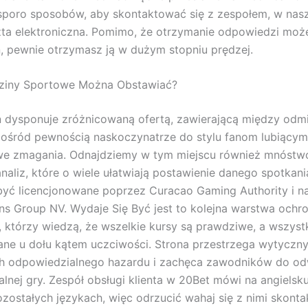
 sporo sposobów, aby skontaktować się z zespołem, w nas
ta elektroniczna. Pomimo, że otrzymanie odpowiedzi moż
, pewnie otrzymasz ją w dużym stopniu prędzej.
dziny Sportowe Można Obstawiać?
 dysponuje zróżnicowaną ofertą, zawierającą między odm
pośród pewnością naskoczynatrze do stylu fanom lubiącym
e zmagania. Odnajdziemy w tym miejscu również mnóstw
analiz, które o wiele ułatwiają postawienie danego spotkani
być licencjonowane poprzez Curacao Gaming Authority i n
ns Group NV. Wydaje Się Być jest to kolejna warstwa ochr
, którzy wiedzą, że wszelkie kursy są prawdziwe, a wszyst
ne u dołu kątem uczciwości. Strona przestrzega wytyczn
h odpowiedzialnego hazardu i zachęca zawodników do od
lnej gry. Zespół obsługi klienta w 20Bet mówi na angielsk
ostałych językach, więc odrzucić wahaj się z nimi skont