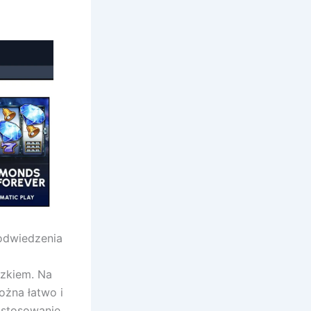
 odwiedzenia
szkiem. Na
ożna łatwo i
astosowanie