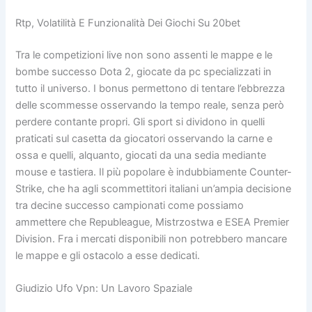
Rtp, Volatilità E Funzionalità Dei Giochi Su 20bet
Tra le competizioni live non sono assenti le mappe e le
bombe successo Dota 2, giocate da pc specializzati in
tutto il universo. I bonus permettono di tentare l’ebbrezza
delle scommesse osservando la tempo reale, senza però
perdere contante propri. Gli sport si dividono in quelli
praticati sul casetta da giocatori osservando la carne e
ossa e quelli, alquanto, giocati da una sedia mediante
mouse e tastiera. Il più popolare è indubbiamente Counter-
Strike, che ha agli scommettitori italiani un’ampia decisione
tra decine successo campionati come possiamo
ammettere che Republeague, Mistrzostwa e ESEA Premier
Division. Fra i mercati disponibili non potrebbero mancare
le mappe e gli ostacolo a esse dedicati.
Giudizio Ufo Vpn: Un Lavoro Spaziale