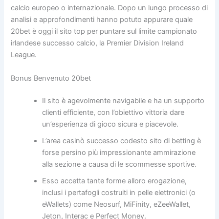
calcio europeo o internazionale. Dopo un lungo processo di
analisi e approfondimenti hanno potuto appurare quale
20bet è oggi il sito top per puntare sul limite campionato
irlandese successo calcio, la Premier Division Ireland
League.
Bonus Benvenuto 20bet
Il sito è agevolmente navigabile e ha un supporto
clienti efficiente, con l’obiettivo vittoria dare
un’esperienza di gioco sicura e piacevole.
L’area casinò successo codesto sito di betting è
forse persino più impressionante ammirazione
alla sezione a causa di le scommesse sportive.
Esso accetta tante forme alloro erogazione,
inclusi i pertafogli costruiti in pelle elettronici (o
eWallets) come Neosurf, MiFinity, eZeeWallet,
Jeton, Interac e Perfect Money.