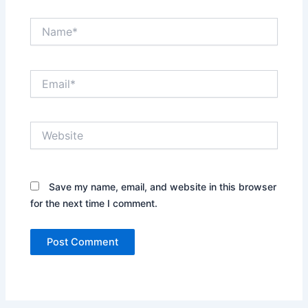
Name*
Email*
Website
Save my name, email, and website in this browser
for the next time I comment.