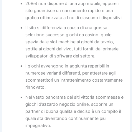
20Bet non dispone di una app mobile, eppure il
sito garantisce un caricamento rapido e una
grafica ottimizzata a fine di ciascuno i dispositivi.
Il sito si differenzia a causa di una grossa
selezione successo giochi da casinò, quale
spazia dalle slot machine ai giochi da tavolo,
sottile ai giochi dal vivo, tutti forniti dai primarie
sviluppatori di software del settore.
I giochi avvengono in aggiunta reperibili in
numerose varianti differenti, per attestare agli
scommettitori un intrattenimento costantemente
rinnovato.
Nel vasto panorama dei siti vittoria scommesse e
giochi d’azzardo negozio online, scoprire un
partner di buona qualita e deciso è un compito il
quale sta diventando continuamente più
impegnativo.