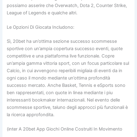
possiamo asserire che Overwatch, Dota 2, Counter Strike,
League of Legends e qualche altri.
Le Opzioni Di Giocata Includono:
Sì, 20bet ha un’ottima sezione successo scommesse
sportive con un’ampia copertura successo eventi, quote
competitive e una piattaforma live funzionale. Copre
un’ampia gamma vittoria sport, con un focus particolare sul
Calcio, in cui avvengono reperibili migliaia di eventi da in
ogni caso il mondo mediante un’ottima profondità
successo mercato. Anche Basket, Tennis e eSports sono
ben rappresentati, con quote in linea mediante i piu
interessanti bookmaker internazionali. Nel evento delle
scommesse sportive, taluno degli approcci più funzionali è
la ricerca approfondita.
(inter A 20bet App Giochi Online Costruiti In Movimento