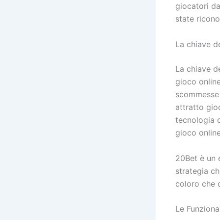
giocatori da
state ricono
La chiave d
La chiave de
gioco online
scommesse e
attratto gio
tecnologia 
gioco onlin
20Bet è un 
strategia ch
coloro che 
Le Funziona