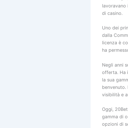
lavoravano 
di casino.
Uno dei prim
dalla Commi
licenza è co
ha permesso 
Negli anni s
offerta. Ha 
la sua gamm
benvenuto. I
visibilità e 
Oggi, 20Bet
gamma di op
opzioni di 