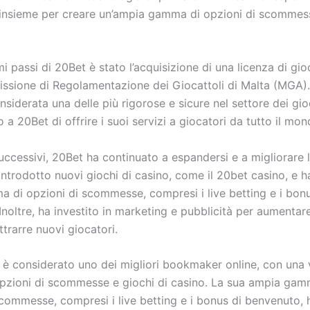
insieme per creare un’ampia gamma di opzioni di scommess
i passi di 20Bet è stato l’acquisizione di una licenza di gio
ssione di Regolamentazione dei Giocattoli di Malta (MGA)
nsiderata una delle più rigorose e sicure nel settore dei gio
a 20Bet di offrire i suoi servizi a giocatori da tutto il mon
uccessivi, 20Bet ha continuato a espandersi e a migliorare 
introdotto nuovi giochi di casino, come il 20bet casino, e 
a di opzioni di scommesse, compresi i live betting e i bonu
noltre, ha investito in marketing e pubblicità per aumentare
attrarre nuovi giocatori.
 è considerato uno dei migliori bookmaker online, con una 
zioni di scommesse e giochi di casino. La sua ampia gam
scommesse, compresi i live betting e i bonus di benvenuto, 