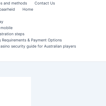
eps and methods
Contact Us
baarheid
Home
ay
e mobile
stration steps
ng Requirements & Payment Options
sino security guide for Australian players