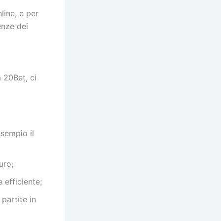
line, e per
enze dei
a 20Bet, ci
esempio il
uro;
 efficiente;
partite in