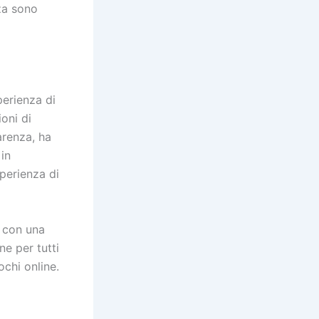
nza sono
perienza di
oni di
arenza, ha
 in
perienza di
 con una
ne per tutti
chi online.