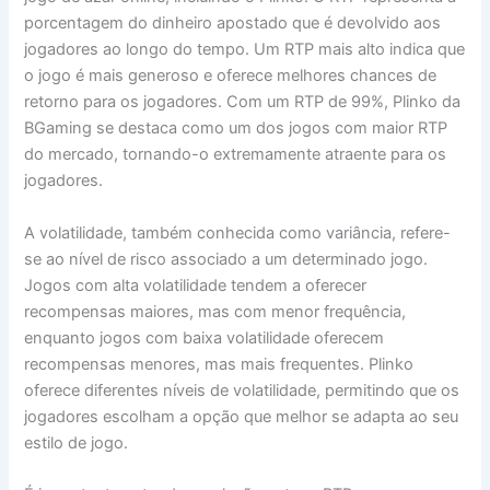
porcentagem do dinheiro apostado que é devolvido aos
jogadores ao longo do tempo. Um RTP mais alto indica que
o jogo é mais generoso e oferece melhores chances de
retorno para os jogadores. Com um RTP de 99%, Plinko da
BGaming se destaca como um dos jogos com maior RTP
do mercado, tornando-o extremamente atraente para os
jogadores.
A volatilidade, também conhecida como variância, refere-
se ao nível de risco associado a um determinado jogo.
Jogos com alta volatilidade tendem a oferecer
recompensas maiores, mas com menor frequência,
enquanto jogos com baixa volatilidade oferecem
recompensas menores, mas mais frequentes. Plinko
oferece diferentes níveis de volatilidade, permitindo que os
jogadores escolham a opção que melhor se adapta ao seu
estilo de jogo.