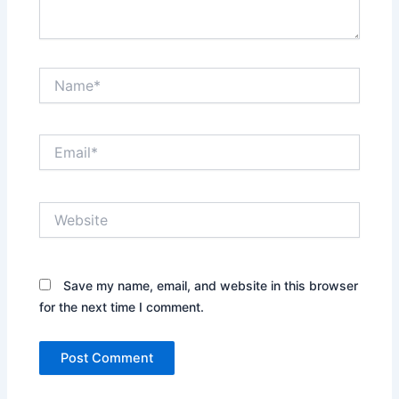
Name*
Email*
Website
Save my name, email, and website in this browser
for the next time I comment.