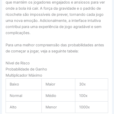
que mantém os jogadores engajados e ansiosos para ver
onde a bola irá cair. A força da gravidade e o padrão de
ricochete são impossíveis de prever, tornando cada jogo
uma nova emoção. Adicionalmente, a interface intuitiva
contribui para uma experiência de jogo agradável e sem
complicações.
Para uma melhor compreensão das probabilidades antes
de começar a jogar, veja a seguinte tabela:
Nível de Risco
Probabilidade de Ganho
Multiplicador Máximo
Baixo
Maior
30x
Normal
Médio
100x
Alto
Menor
1000x