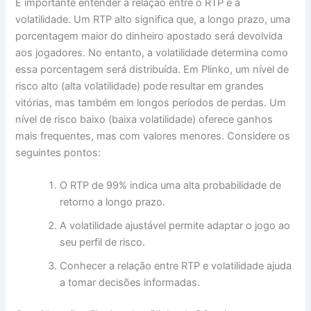
É importante entender a relação entre o RTP e a
volatilidade. Um RTP alto significa que, a longo prazo, uma
porcentagem maior do dinheiro apostado será devolvida
aos jogadores. No entanto, a volatilidade determina como
essa porcentagem será distribuída. Em Plinko, um nível de
risco alto (alta volatilidade) pode resultar em grandes
vitórias, mas também em longos períodos de perdas. Um
nível de risco baixo (baixa volatilidade) oferece ganhos
mais frequentes, mas com valores menores. Considere os
seguintes pontos:
O RTP de 99% indica uma alta probabilidade de
retorno a longo prazo.
A volatilidade ajustável permite adaptar o jogo ao
seu perfil de risco.
Conhecer a relação entre RTP e volatilidade ajuda
a tomar decisões informadas.