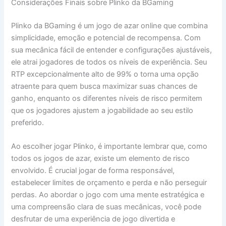
Considerações Finais sobre Plinko da BGaming
Plinko da BGaming é um jogo de azar online que combina
simplicidade, emoção e potencial de recompensa. Com
sua mecânica fácil de entender e configurações ajustáveis,
ele atrai jogadores de todos os níveis de experiência. Seu
RTP excepcionalmente alto de 99% o torna uma opção
atraente para quem busca maximizar suas chances de
ganho, enquanto os diferentes níveis de risco permitem
que os jogadores ajustem a jogabilidade ao seu estilo
preferido.
Ao escolher jogar Plinko, é importante lembrar que, como
todos os jogos de azar, existe um elemento de risco
envolvido. É crucial jogar de forma responsável,
estabelecer limites de orçamento e perda e não perseguir
perdas. Ao abordar o jogo com uma mente estratégica e
uma compreensão clara de suas mecânicas, você pode
desfrutar de uma experiência de jogo divertida e