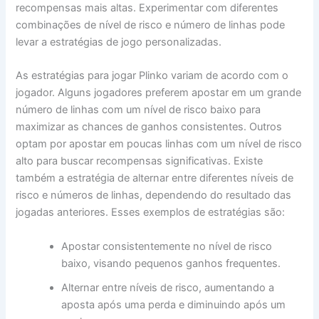
recompensas mais altas. Experimentar com diferentes
combinações de nível de risco e número de linhas pode
levar a estratégias de jogo personalizadas.
As estratégias para jogar Plinko variam de acordo com o
jogador. Alguns jogadores preferem apostar em um grande
número de linhas com um nível de risco baixo para
maximizar as chances de ganhos consistentes. Outros
optam por apostar em poucas linhas com um nível de risco
alto para buscar recompensas significativas. Existe
também a estratégia de alternar entre diferentes níveis de
risco e números de linhas, dependendo do resultado das
jogadas anteriores. Esses exemplos de estratégias são:
Apostar consistentemente no nível de risco
baixo, visando pequenos ganhos frequentes.
Alternar entre níveis de risco, aumentando a
aposta após uma perda e diminuindo após um