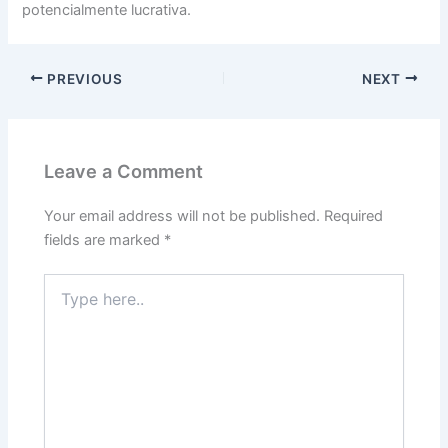
potencialmente lucrativa.
PREVIOUS
NEXT
Leave a Comment
Your email address will not be published.
Required
fields are marked
*
Type
here..