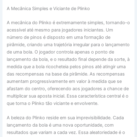
A Mecânica Simples e Viciante de Plinko
A mecânica do Plinko é extremamente simples, tornando-o
acessível até mesmo para jogadores iniciantes. Um
número de pinos é disposto em uma formação de
pirâmide, criando uma trajetória irregular para o lançamento
de uma bola. O jogador controla apenas o ponto de
lançamento da bola, e o resultado final depende da sorte, à
medida que a bola ricocheteia pelos pinos até atingir uma
das recompensas na base da pirâmide. As recompensas
aumentam progressivamente em valor à medida que se
afastam do centro, oferecendo aos jogadores a chance de
multiplicar sua aposta inicial. Essa característica central é o
que torna o Plinko tão viciante e envolvente.
A beleza do Plinko reside em sua imprevisibilidade. Cada
lançamento da bola é uma nova oportunidade, com
resultados que variam a cada vez. Essa aleatoriedade é o