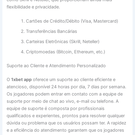
flexibilidade e privacidade.
Cartões de Crédito/Débito (Visa, Mastercard)
Transferências Bancárias
Carteiras Eletrônicas (Skrill, Neteller)
Criptomoedas (Bitcoin, Ethereum, etc.)
Suporte ao Cliente e Atendimento Personalizado
O
1xbet app
oferece um suporte ao cliente eficiente e
atencioso, disponível 24 horas por dia, 7 dias por semana.
Os jogadores podem entrar em contato com a equipe de
suporte por meio de chat ao vivo, e-mail ou telefone. A
equipe de suporte é composta por profissionais
qualificados e experientes, prontos para resolver qualquer
dúvida ou problema que os usuários possam ter. A rapidez
e a eficiência do atendimento garantem que os jogadores