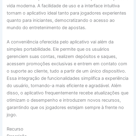
vida moderna. A facilidade de uso e a interface intuitiva
tornam o aplicativo ideal tanto para jogadores experientes
quanto para iniciantes, democratizando o acesso ao
mundo do entretenimento de apostas.
A conveniência oferecida pelo aplicativo vai além da
simples portabilidade. Ele permite que os usuários
gerenciem suas contas, realizem depósitos e saques,
acessem promoções exclusivas e entrem em contato com
o suporte ao cliente, tudo a partir de um único dispositivo.
Essa integração de funcionalidades simplifica a experiência
do usuário, tornando-a mais eficiente e agradável. Além
disso, o aplicativo frequentemente recebe atualizações que
otimizam o desempenho e introduzem novos recursos,
garantindo que os jogadores estejam sempre à frente no
jogo.
Recurso