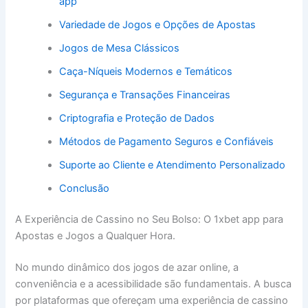
app
Variedade de Jogos e Opções de Apostas
Jogos de Mesa Clássicos
Caça-Níqueis Modernos e Temáticos
Segurança e Transações Financeiras
Criptografia e Proteção de Dados
Métodos de Pagamento Seguros e Confiáveis
Suporte ao Cliente e Atendimento Personalizado
Conclusão
A Experiência de Cassino no Seu Bolso: O 1xbet app para
Apostas e Jogos a Qualquer Hora.
No mundo dinâmico dos jogos de azar online, a
conveniência e a acessibilidade são fundamentais. A busca
por plataformas que ofereçam uma experiência de cassino