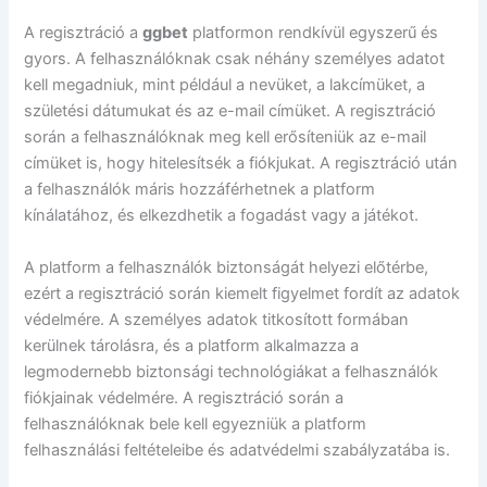
A regisztráció a
ggbet
platformon rendkívül egyszerű és
gyors. A felhasználóknak csak néhány személyes adatot
kell megadniuk, mint például a nevüket, a lakcímüket, a
születési dátumukat és az e-mail címüket. A regisztráció
során a felhasználóknak meg kell erősíteniük az e-mail
címüket is, hogy hitelesítsék a fiókjukat. A regisztráció után
a felhasználók máris hozzáférhetnek a platform
kínálatához, és elkezdhetik a fogadást vagy a játékot.
A platform a felhasználók biztonságát helyezi előtérbe,
ezért a regisztráció során kiemelt figyelmet fordít az adatok
védelmére. A személyes adatok titkosított formában
kerülnek tárolásra, és a platform alkalmazza a
legmodernebb biztonsági technológiákat a felhasználók
fiókjainak védelmére. A regisztráció során a
felhasználóknak bele kell egyezniük a platform
felhasználási feltételeibe és adatvédelmi szabályzatába is.