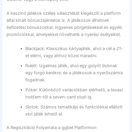
A kaszinó játékok széles választékát kiegészíti a platform
által kínált bónuszajánlatok is. A játékosok élhetnek
befizetési bónuszokkal, ingyenes pörgetésekkel és egyéb
promóciókkal, amelyekkel növelhetik a nyerési esélyeiket.
Blackjack: Klasszikus kártyajáték, ahol a cél a 21-
et elérni, vagy ahhoz közel maradni.
Rulett: Izgalmas játék, ahol egy golyót dobnak
egy forgó kerékre, és a játékosok a nyerőszámra
fogadnak.
Póker: Különböző variációkban elérhető, a texasi
hold’em-től a seven-card stud-ig.
Slotok: Számos tematikájú és funkciókkal ellátott
slot játék érhető el.
A Regisztráció Folyamata a ggbet Platformon