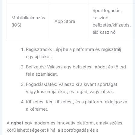
Sportfogadás,
Mobilalkalmazás
kaszinó,
App Store
(iOS)
befizetés/kifizetés,
élő kaszinó
Regisztráció: Lépj be a platformra és regisztrálj
egy új fiókot.
Befizetés: Válassz egy befizetési módot és töltsd
fel a számládat.
Fogadás/Játék: Válaszd ki a kívánt sportágat
vagy kaszinójátékot, és fogadj vagy játssz.
Kifizetés: Kérj kifizetést, és a platform feldolgozza
a kérelmet.
A
ggbet
egy modern és innovatív platform, amely széles
körű lehetőségeket kínál a sportfogadás és a