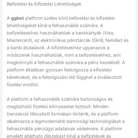
Befizetési és Kifizetési Lehetőségek
A
ggbet
platform széles körű befizetési és kifizetési
lehetőségeket kínál a felhasználók számára. A
befizetésekhez használhatóak a bankkártyák (Visa,
Mastercard), az elektronikus pénztárcák (Skrill, Neteller) és
a banki átutalások. A kifizetésekhez ugyanazok a
módszerek használhatóak, mint a befizetésekhez, ami
megkönnyíti a felhasználók számára a pénz kezelését. A
platform általában gyorsan feldolgozza a kifizetési
kérelmeket, de a feldolgozási idő függhet a kiválasztott
fizetési módtól.
A platform a felhasználók számára biztonságos és
megbízható fizetési környezetet biztosít. Minden
tranzakció titkosított formában történik, és a platform
alkalmazza a legmodernebb biztonsági technológiákat a
felhasználók pénzügyi adatainak védelmére. A platform
emellett átlátható díjszabást kínál a befizetések és