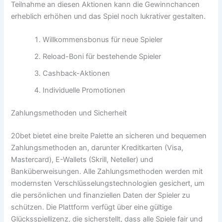
Teilnahme an diesen Aktionen kann die Gewinnchancen
erheblich erhöhen und das Spiel noch lukrativer gestalten.
Willkommensbonus für neue Spieler
Reload-Boni für bestehende Spieler
Cashback-Aktionen
Individuelle Promotionen
Zahlungsmethoden und Sicherheit
20bet bietet eine breite Palette an sicheren und bequemen
Zahlungsmethoden an, darunter Kreditkarten (Visa,
Mastercard), E-Wallets (Skrill, Neteller) und
Banküberweisungen. Alle Zahlungsmethoden werden mit
modernsten Verschlüsselungstechnologien gesichert, um
die persönlichen und finanziellen Daten der Spieler zu
schützen. Die Plattform verfügt über eine gültige
Glücksspiellizenz, die sicherstellt, dass alle Spiele fair und