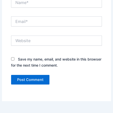
Email*
Website
Save my name, email, and website in this browser
for the next time I comment.