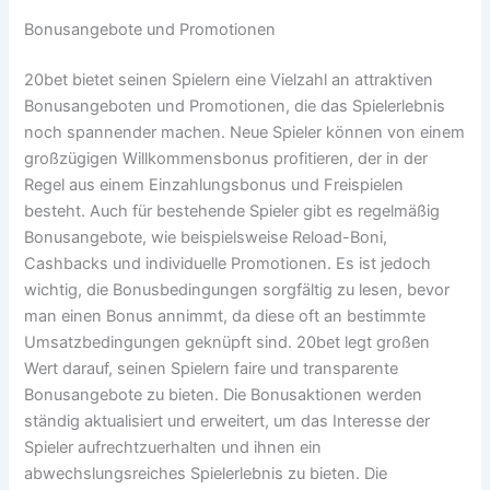
Bonusangebote und Promotionen
20bet bietet seinen Spielern eine Vielzahl an attraktiven
Bonusangeboten und Promotionen, die das Spielerlebnis
noch spannender machen. Neue Spieler können von einem
großzügigen Willkommensbonus profitieren, der in der
Regel aus einem Einzahlungsbonus und Freispielen
besteht. Auch für bestehende Spieler gibt es regelmäßig
Bonusangebote, wie beispielsweise Reload-Boni,
Cashbacks und individuelle Promotionen. Es ist jedoch
wichtig, die Bonusbedingungen sorgfältig zu lesen, bevor
man einen Bonus annimmt, da diese oft an bestimmte
Umsatzbedingungen geknüpft sind. 20bet legt großen
Wert darauf, seinen Spielern faire und transparente
Bonusangebote zu bieten. Die Bonusaktionen werden
ständig aktualisiert und erweitert, um das Interesse der
Spieler aufrechtzuerhalten und ihnen ein
abwechslungsreiches Spielerlebnis zu bieten. Die