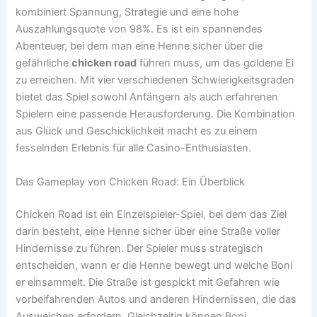
kombiniert Spannung, Strategie und eine hohe
Auszahlungsquote von 98%. Es ist ein spannendes
Abenteuer, bei dem man eine Henne sicher über die
gefährliche
chicken road
führen muss, um das goldene Ei
zu erreichen. Mit vier verschiedenen Schwierigkeitsgraden
bietet das Spiel sowohl Anfängern als auch erfahrenen
Spielern eine passende Herausforderung. Die Kombination
aus Glück und Geschicklichkeit macht es zu einem
fesselnden Erlebnis für alle Casino-Enthusiasten.
Das Gameplay von Chicken Road: Ein Überblick
Chicken Road ist ein Einzelspieler-Spiel, bei dem das Ziel
darin besteht, eine Henne sicher über eine Straße voller
Hindernisse zu führen. Der Spieler muss strategisch
entscheiden, wann er die Henne bewegt und welche Boni
er einsammelt. Die Straße ist gespickt mit Gefahren wie
vorbeifahrenden Autos und anderen Hindernissen, die das
Ausweichen erfordern. Gleichzeitig können Boni