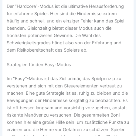
Der “Hardcore”-Modus ist die ultimative Herausforderung
für erfahrene Spieler. Hier sind die Hindernisse extrem
häufig und schnell, und ein einziger Fehler kann das Spiel
beenden. Gleichzeitig bietet dieser Modus auch die
höchsten potenziellen Gewinne. Die Wahl des
Schwierigkeitsgrades hängt also von der Erfahrung und
dem Risikobereitschaft des Spielers ab.
Strategien für den Easy-Modus
Im “Easy”-Modus ist das Ziel primär, das Spielprinzip zu
verstehen und sich mit den Steuerelementen vertraut zu
machen. Eine gute Strategie ist es, ruhig zu bleiben und die
Bewegungen der Hindernisse sorgfältig zu beobachten. Es
ist oft besser, langsam und vorsichtig vorzugehen, anstatt
riskante Manöver zu versuchen. Die gesammelten Boni
können hier eine große Hilfe sein, um zusätzliche Punkte zu
erzielen und die Henne vor Gefahren zu schützen. Spieler