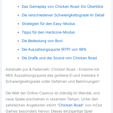
Das Gameplay von Chicken Road: Ein Überblick
Die verschiedenen Schwierigkeitsgrade im Detail
Strategien für den Easy-Modus
Tipps für den Hardcore-Modus
Die Bedeutung von Boni
Die Auszahlungsquote (RTP) von 98%
Die Grafik und der Sound von Chicken Road
Adrenalin pur & Federvieh: Chicken Road – Erreiche mit
98% Auszahlungsquote das goldene Ei und meistere 4
Schwierigkeitsgrade voller Gefahren und Belohnungen!
Die Welt der Online-Casinos ist ständig im Wandel, und
neue Spiele erscheinen in rasantem Tempo. Unter den
zahlreichen Angeboten sticht “
Chicken Road
” von InOut
Games besonders hervor. Dieses einzigartige Spiel