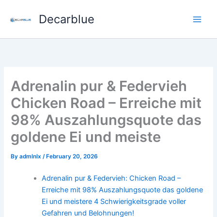
Skip
Decarblue
to
content
Adrenalin pur & Federvieh
Chicken Road – Erreiche mit
98% Auszahlungsquote das
goldene Ei und meiste
By
admlnlx
/
February 20, 2026
Adrenalin pur & Federvieh: Chicken Road –
Erreiche mit 98% Auszahlungsquote das goldene
Ei und meistere 4 Schwierigkeitsgrade voller
Gefahren und Belohnungen!