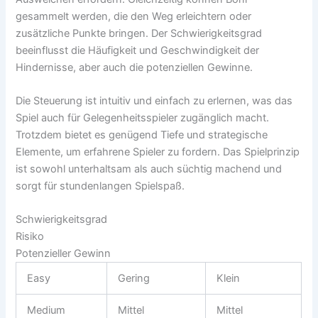
gesammelt werden, die den Weg erleichtern oder
zusätzliche Punkte bringen. Der Schwierigkeitsgrad
beeinflusst die Häufigkeit und Geschwindigkeit der
Hindernisse, aber auch die potenziellen Gewinne.
Die Steuerung ist intuitiv und einfach zu erlernen, was das
Spiel auch für Gelegenheitsspieler zugänglich macht.
Trotzdem bietet es genügend Tiefe und strategische
Elemente, um erfahrene Spieler zu fordern. Das Spielprinzip
ist sowohl unterhaltsam als auch süchtig machend und
sorgt für stundenlangen Spielspaß.
Schwierigkeitsgrad
Risiko
Potenzieller Gewinn
Easy
Gering
Klein
Medium
Mittel
Mittel