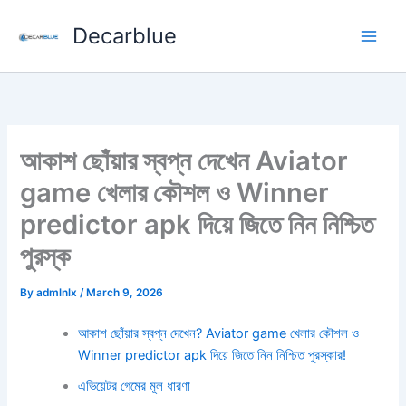
Skip
Decarblue
to
content
আকাশ ছোঁয়ার স্বপ্ন দেখেন Aviator
game খেলার কৌশল ও Winner
predictor apk দিয়ে জিতে নিন নিশ্চিত
পুরস্ক
By
admlnlx
/
March 9, 2026
আকাশ ছোঁয়ার স্বপ্ন দেখেন? Aviator game খেলার কৌশল ও
Winner predictor apk দিয়ে জিতে নিন নিশ্চিত পুরস্কার!
এভিয়েটর গেমের মূল ধারণা