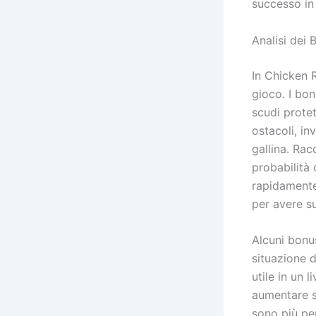
successo in
Analisi dei 
In Chicken R
gioco. I bo
scudi protet
ostacoli, in
gallina. Rac
probabilità 
rapidamente
per avere s
Alcuni bonus
situazione 
utile in un 
aumentare si
sono più per