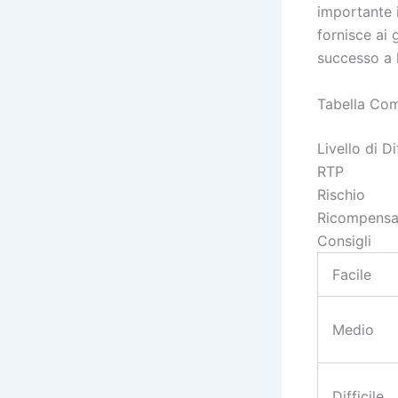
importante i
fornisce ai 
successo a 
Tabella Comp
Livello di Di
RTP
Rischio
Ricompensa
Consigli
Facile
Medio
Difficile