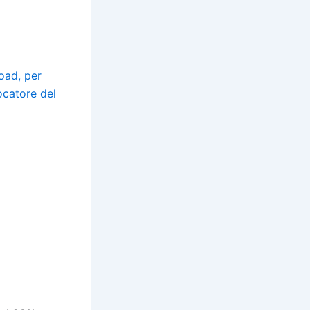
oad, per
ocatore del