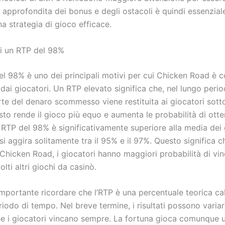
approfondita dei bonus e degli ostacoli è quindi essenzial
a strategia di gioco efficace.
di un RTP del 98%
el 98% è uno dei principali motivi per cui Chicken Road è c
ai giocatori. Un RTP elevato significa che, nel lungo perio
te del denaro scommesso viene restituita ai giocatori sott
sto rende il gioco più equo e aumenta le probabilità di ott
n RTP del 98% è significativamente superiore alla media dei 
si aggira solitamente tra il 95% e il 97%. Questo significa c
Chicken Road, i giocatori hanno maggiori probabilità di vi
olti altri giochi da casinò.
importante ricordare che l’RTP è una percentuale teorica ca
iodo di tempo. Nel breve termine, i risultati possono varia
he i giocatori vincano sempre. La fortuna gioca comunque 