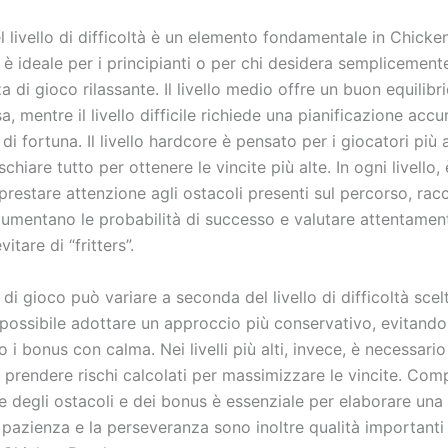
l livello di difficoltà è un elemento fondamentale in Chicken
le è ideale per i principianti o per chi desidera semplicement
a di gioco rilassante. Il livello medio offre un buon equilibri
, mentre il livello difficile richiede una pianificazione accu
i fortuna. Il livello hardcore è pensato per i giocatori più 
schiare tutto per ottenere le vincite più alte. In ogni livello, 
restare attenzione agli ostacoli presenti sul percorso, racc
umentano le probabilità di successo e valutare attentamen
itare di “fritters”.
 di gioco può variare a seconda del livello di difficoltà scelto
 possibile adottare un approccio più conservativo, evitando 
 i bonus con calma. Nei livelli più alti, invece, è necessario
 prendere rischi calcolati per massimizzare le vincite. Com
e degli ostacoli e dei bonus è essenziale per elaborare una 
 pazienza e la perseveranza sono inoltre qualità importanti