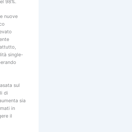
del 98%.
re nuove
oco
levato
ente
attutto,
ità single-
uperando
asata sul
i di
 aumenta sia
rmati in
ere il