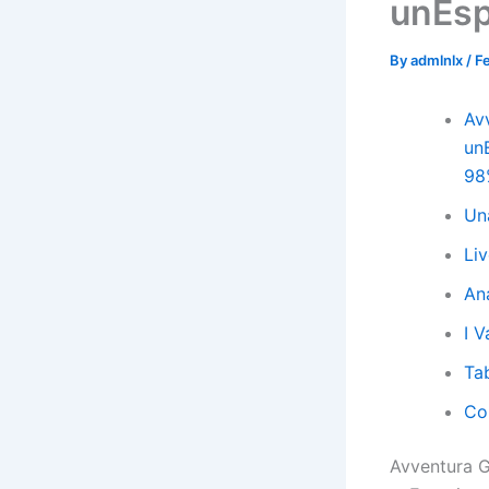
unEsp
By
admlnlx
/
Fe
Av
un
98
Un
Liv
Ana
I 
Tab
Co
Avventura G