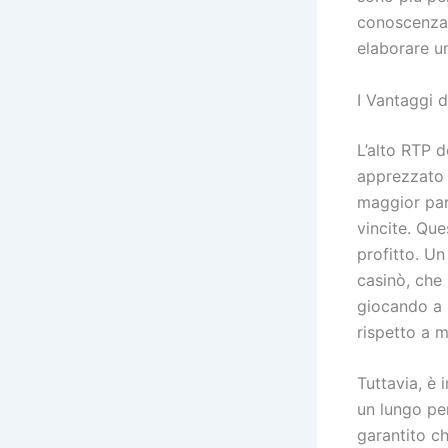
conoscenza 
elaborare un
I Vantaggi 
L’alto RTP d
apprezzato d
maggior par
vincite. Que
profitto. U
casinò, che 
giocando a 
rispetto a m
Tuttavia, è 
un lungo per
garantito c