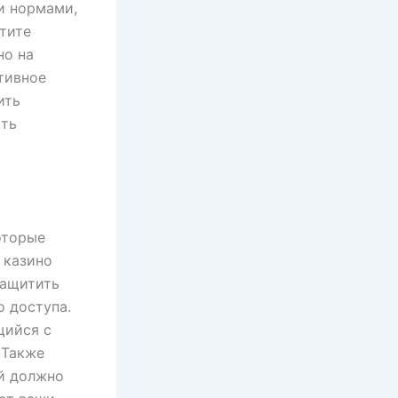
и нормами,
атите
но на
тивное
ить
сть
оторые
 казино
защитить
 доступа.
щийся с
 Также
ей должно