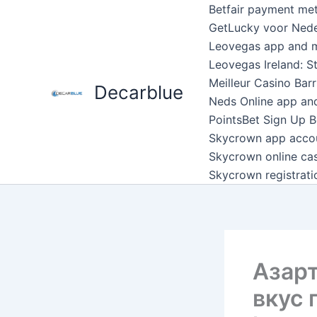
Skip
Betfair payment met
to
GetLucky voor Neder
content
Leovegas app and mo
Leovegas Ireland: S
Meilleur Casino Barr
Decarblue
Neds Online app and
PointsBet Sign Up B
Skycrown app accoun
Skycrown online cas
Skycrown registrati
Азарт
вкус 