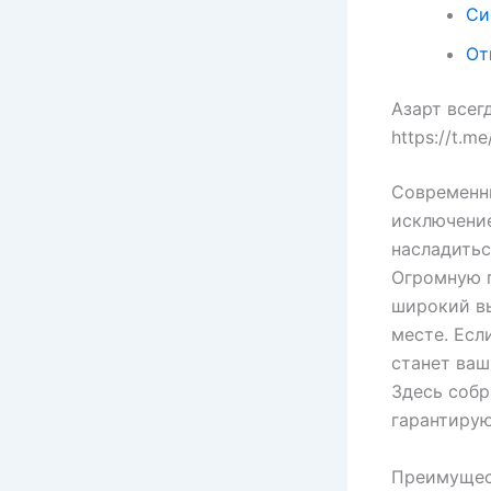
Си
От
Азарт всег
https://t.m
Современны
исключение
насладитьс
Огромную 
широкий вы
месте. Есл
станет ва
Здесь собр
гарантирую
Преимущес