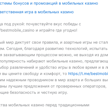
стемы бонусов и промоакций в мобильных казино
ветственная игра в мобильных казино
да под рукой: почувствуйте вкус победы с
e/bestmobile_casino и играйте где угодно!
й мир диктует свои правила, и азартные игры не стал
м. Сегодня, благодаря развитию технологий, испытать
я захватывающим процессом можно, не выходя из дом
популярность набирают мобильные казино, предлагаю
бор развлечений и удобство игры в любое время и в 
и вы цените свободу и комфорт, то
https://t.me/bestmobi
шим надежным проводником в мир азарта и больших вы
аны лучшие предложения от проверенных операторов,
щие безопасность и честную игру.
тва мобильных казино перед традиционными