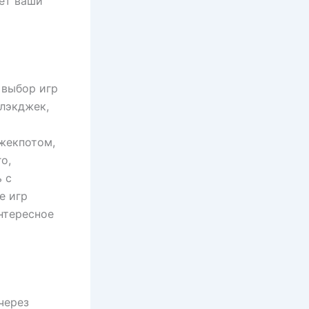
ает ваши
 выбор игр
блэкджек,
жекпотом,
о,
 с
е игр
интересное
через