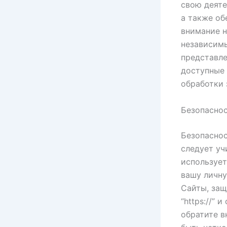
свою деяте
а также об
внимание н
независимы
представле
доступные 
обработки 
Безопасно
Безопаснос
следует уч
использует
вашу личн
Сайты, защ
“https://”
обратите в