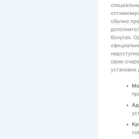
специальны
оптимизир
обычно пре
дополнител
бонусах. О
официально
недоступно
свою очере
установки 
Мо
пр
Ад
ус
Кр
со