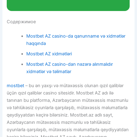
Содержимое
Mostbet AZ casino-da qanunname və xidmətlər
haqqında
Mostbet AZ xidmətləri
Mostbet AZ casino-dan nəzərə alınmalıdır
xidmətlər və təlimatlar
mostbet
– bu ən yaxşı və mütəxəssis olunan qızıl qaliblər
üçün qızıl qaliblər casino sitesidir. Mostbet AZ adı ilə
tanınan bu platforma, Azərbaycanın mütəxəssis məzmunlu
və təhlükəsiz oyunlarla qarşılaşıb, mütəxəssis məlumatlarla
qeydiyyatdan keçirə bilərsiniz. Mostbet.az adlı sayt,
Azərbaycanın mütəxəssis məzmunlu və təhlükəsiz
oyunlarla qarşılaşıb, mütəxəssis məlumatlarla qeydiyyatdan