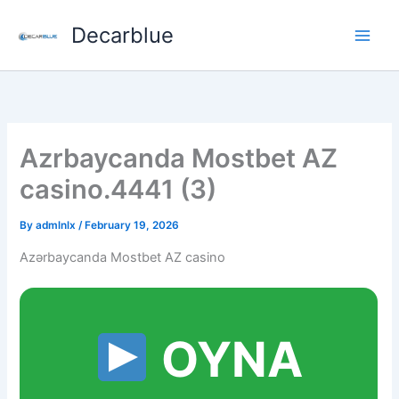
Skip
Decarblue
to
content
Azrbaycanda Mostbet AZ
casino.4441 (3)
By
admlnlx
/
February 19, 2026
Azərbaycanda Mostbet AZ casino
OYNA