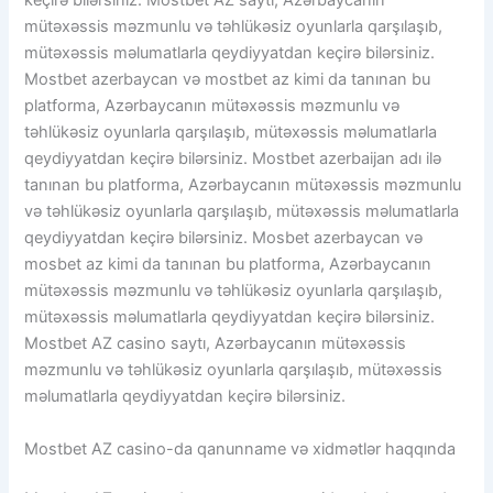
keçirə bilərsiniz. Mostbet AZ saytı, Azərbaycanın
mütəxəssis məzmunlu və təhlükəsiz oyunlarla qarşılaşıb,
mütəxəssis məlumatlarla qeydiyyatdan keçirə bilərsiniz.
Mostbet azerbaycan və mostbet az kimi da tanınan bu
platforma, Azərbaycanın mütəxəssis məzmunlu və
təhlükəsiz oyunlarla qarşılaşıb, mütəxəssis məlumatlarla
qeydiyyatdan keçirə bilərsiniz. Mostbet azerbaijan adı ilə
tanınan bu platforma, Azərbaycanın mütəxəssis məzmunlu
və təhlükəsiz oyunlarla qarşılaşıb, mütəxəssis məlumatlarla
qeydiyyatdan keçirə bilərsiniz. Mosbet azerbaycan və
mosbet az kimi da tanınan bu platforma, Azərbaycanın
mütəxəssis məzmunlu və təhlükəsiz oyunlarla qarşılaşıb,
mütəxəssis məlumatlarla qeydiyyatdan keçirə bilərsiniz.
Mostbet AZ casino saytı, Azərbaycanın mütəxəssis
məzmunlu və təhlükəsiz oyunlarla qarşılaşıb, mütəxəssis
məlumatlarla qeydiyyatdan keçirə bilərsiniz.
Mostbet AZ casino-da qanunname və xidmətlər haqqında