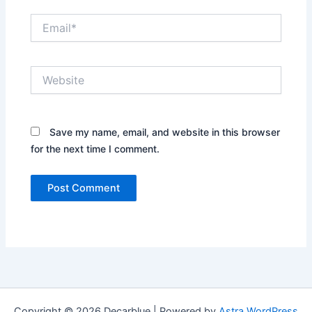
Email*
Website
Save my name, email, and website in this browser
for the next time I comment.
Copyright © 2026 Decarblue | Powered by
Astra WordPress