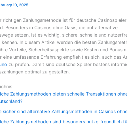
ebruary 10, 2025
r richtigen Zahlungsmethode ist für deutsche Casinospieler
d. Besonders in Casinos ohne Oasis, die auf alternative
wege setzen, ist es wichtig, sichere, schnelle und nutzerfr
 kennen. In diesem Artikel werden die besten Zahlungsme
, ihre Vorteile, Sicherheitsaspekte sowie Kosten und Bonusm
Für eine umfassende Erfahrung empfiehlt es sich, auch das 
sino
zu prüfen. Damit sind deutsche Spieler bestens informie
szahlungen optimal zu gestalten.
ichnis
lche Zahlungsmethoden bieten schnelle Transaktionen ohne
utschland?
e sicher sind alternative Zahlungsmethoden in Casinos ohn
lche Zahlungsmethoden sind besonders nutzerfreundlich fü