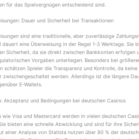
en für das Spielvergnügen entscheidend sind.
sungen: Dauer und Sicherheit bei Transaktionen
sungen sind eine traditionelle, aber zuverlässige Zahlungs
 dauert eine Überweisung in der Regel 1-3 Werktage. Sie bi
n Sicherheit, da sie direkt zwischen Bankkonten erfolgen 
gulatorischen Vorgaben unterliegen. Besonders bei größere
n schätzen Spieler die Transparenz und Kontrolle, da keine
er zwischengeschaltet werden. Allerdings ist die längere Dau
genüber E-Wallets.
n: Akzeptanz und Bedingungen bei deutschen Casinos
n wie Visa und Mastercard werden in vielen deutschen Casi
Sie bieten eine schnelle Abwicklung und sind für ihre Sicher
ut einer Analyse von Statista nutzen über 80 % der deutsch