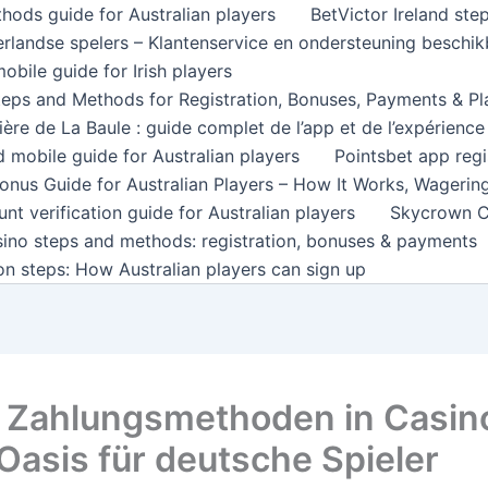
hods guide for Australian players
BetVictor Ireland st
landse spelers – Klantenservice en ondersteuning beschik
bile guide for Irish players
teps and Methods for Registration, Bonuses, Payments & Pl
ière de La Baule : guide complet de l’app et de l’expérienc
 mobile guide for Australian players
Pointsbet app regi
onus Guide for Australian Players – How It Works, Wageri
t verification guide for Australian players
Skycrown Ca
ino steps and methods: registration, bonuses & payments
on steps: How Australian players can sign up
 Zahlungsmethoden in Casin
Oasis für deutsche Spieler