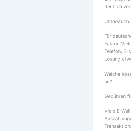
deutlich ver
Unterstützu
Für deutsche
Faktor. Vie
Telefon, E-M
Lösung etwa
Welche Kost
an?
Gebühren fü
Viele E-Wal
Auszahlunge
Transaktion