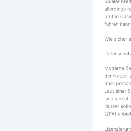
Spieler Kred
allerdings 
prüfen Casi
führen kann
Wie sicher 
Datenschutz
Moderne Zah
der Nutzer 
dass persön
Laut einer 
sind versch
Nutzer soll
(2FA) anbie
Lizenzierun