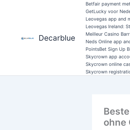
Skip
Betfair payment met
to
GetLucky voor Neder
content
Leovegas app and mo
Leovegas Ireland: S
Meilleur Casino Barr
Decarblue
Neds Online app and
PointsBet Sign Up B
Skycrown app accoun
Skycrown online cas
Skycrown registrati
Beste
ohne 