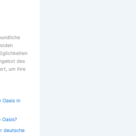
eundliche
thoden
öglichkeiten
Angebot des
rt, um ihre
 Oasis in
e Oasis?
r deutsche