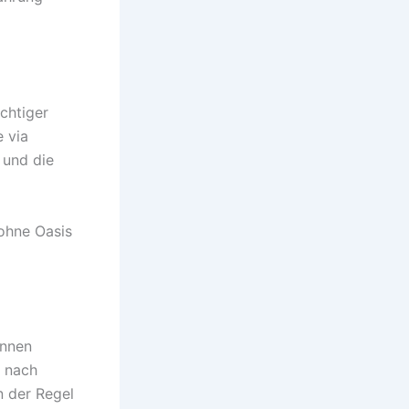
ichtiger
 via
 und die
ohne Oasis
önnen
e nach
n der Regel