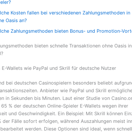
eler?
lche Kosten fallen bei verschiedenen Zahlungsmethoden in
ne Oasis an?
lche Zahlungsmethoden bieten Bonus- und Promotion-Vorte
ungsmethoden bieten schnelle Transaktionen ohne Oasis in
d?
 E-Wallets wie PayPal und Skrill für deutsche Nutzer
ind bei deutschen Casinospielern besonders beliebt aufgrun
ransaktionszeiten. Anbieter wie PayPal und Skrill ermöglich
n in Sekunden bis Minuten. Laut einer Studie von Casino.o
65 % der deutschen Online-Spieler E-Wallets wegen ihrer
eit und Geschwindigkeit. Ein Beispiel: Mit Skrill können Ei
% der Fälle sofort erfolgen, während Auszahlungen meist in
bearbeitet werden. Diese Optionen sind ideal, wenn schnel