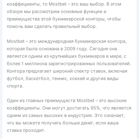
коэффициенты, то Mostbet – это ваш выбор. В этом
обзоре мы рассмотрим основные функции и
преимущества этой букмекерской конторы, чтобы
помочь вам сделать правильный выбор.
Mostbet – это международная букмекерская контора,
которая была основана в 2009 году. Сегодня она
является одним из крупнейших букмекеров в мире, с
более 1 миллиона зарегистрированных пользователей.
Контора предлагает широкий спектр ставок, включая
футбол, баскетбол, теннис, хоккей и другие виды
спорта.
Один из главных преимуществ Mostbet – это высокие
коэффициенты. Они могут достигать 95%, что является
одним из самых высоких в индустрии. Это означает,
что вы можете получать больше денег, если ваша
ставка проходит.