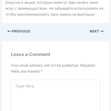
бонусов и акций, которые помогут вам начать свою
игру с преимуществом. Не забывайте использовать их,
чтобы максимизировать свои шансы на выигрыш!
PREVIOUS
NEXT
Leave a Comment
Your email address will not be published.
Required
fields are marked
*
Type
here..