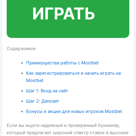
ИГРАТЬ
Содержимое
Преимущества работы с Mostbet
Как зарегистрироваться и начать играть на
Mostbet
Шаг 1: Вход на сайт
Шаг 2: Депозит
Бонусы и акции для новых игроков Mostbet
Если вы ищете надежный и проверенный букмекер,
который предлагает широкий спектр ставок и высокие