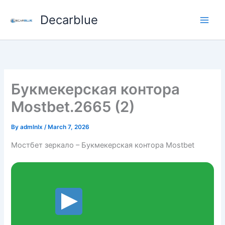
Skip
Decarblue
to
content
Букмекерская контора
Mostbet.2665 (2)
By
admlnlx
/
March 7, 2026
Мостбет зеркало – Букмекерская контора Mostbet