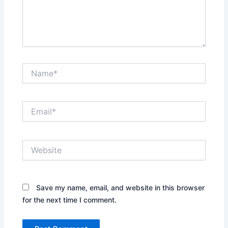
Name*
Email*
Website
Save my name, email, and website in this browser
for the next time I comment.