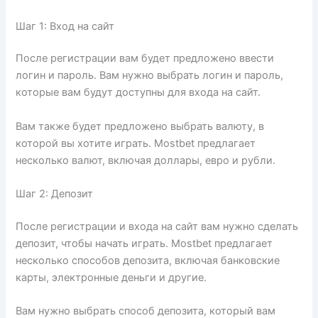
Шаг 1: Вход на сайт
После регистрации вам будет предложено ввести
логин и пароль. Вам нужно выбрать логин и пароль,
которые вам будут доступны для входа на сайт.
Вам также будет предложено выбрать валюту, в
которой вы хотите играть. Mostbet предлагает
несколько валют, включая доллары, евро и рубли.
Шаг 2: Депозит
После регистрации и входа на сайт вам нужно сделать
депозит, чтобы начать играть. Mostbet предлагает
несколько способов депозита, включая банковские
карты, электронные деньги и другие.
Вам нужно выбрать способ депозита, который вам