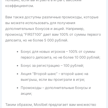
коэффициентом.
Вам также доступны различные промокоды, которые
вы можете использовать для получения
дополнительных бонусов и акций. Например,
промокод “FIRST100” дает вам 100% от суммы первого
депозита, но не более 5 000 рублей.
Бонус для новых игроков – 100% от суммы
первого депозита, но не более 10 000 рублей;
Бонус за регистрацию – 100 рублей;
Акция “Второй шанс” – второй шанс на
выигрыш, если вы проиграли в игре;
Промокоды – дополнительные бонусы и
акции;
Таким образом, Mostbet предлагает вам множество