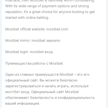
interface, then Mostbet is definitely worth considering.
With its wide range of payment options and strong
reputation, it’s a great choice for anyone looking to get
started with online betting.
Mostbet official website: mostbet.com
Mostbet mirror: mostbet зеркало
Mostbet login: mostbet вход
Преимущества работы с Mostbet
Один из главных преимуществ Mostbet – это его
официальный сайт. Вы можете безопасно
зарегистрироваться и начать играть, используя
мостбет вход. Официальный сайт Mostbet
обеспечивает безопасность и конфиденциальность
вашей информации.