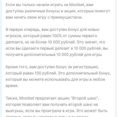
Если вы только начали играть на Mostbet, вам
доступны различные бонусы и акции, которые помогут
вам начать свою игру с преимуществом.
В первую очередь, вам доступен бонус для новых
игроков, который равен 100% от суммы первого
депозита, но не более 10 000 рублей. Это значит, что
если вы сделаете первый депозит в 10 000 рублей, вы
получите дополнительные 10 000 рублей для игры.
Кроме того, вам доступен бонус за регистрацию,
который равен 100 рублей. Это дополнительный бонус,
который вы можете использовать для игры в любое
время.
Также, Mostbet предлагает акцию “Второй шанс”,
которая позволяет вам получать второй шанс на
выигрыш, если вы проиграли в игре. Это может быть
полезно, если вы играете в игры с высоким