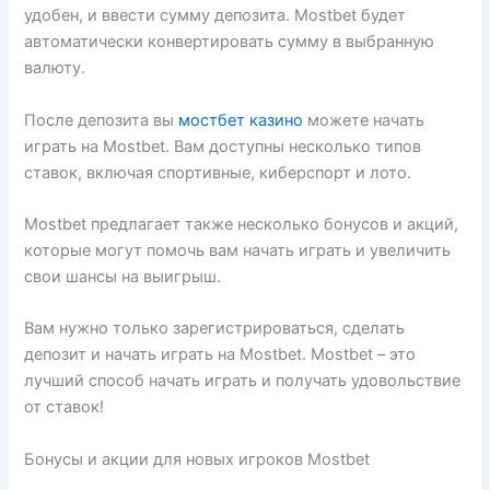
удобен, и ввести сумму депозита. Mostbet будет
автоматически конвертировать сумму в выбранную
валюту.
После депозита вы
мостбет казино
можете начать
играть на Mostbet. Вам доступны несколько типов
ставок, включая спортивные, киберспорт и лото.
Mostbet предлагает также несколько бонусов и акций,
которые могут помочь вам начать играть и увеличить
свои шансы на выигрыш.
Вам нужно только зарегистрироваться, сделать
депозит и начать играть на Mostbet. Mostbet – это
лучший способ начать играть и получать удовольствие
от ставок!
Бонусы и акции для новых игроков Mostbet