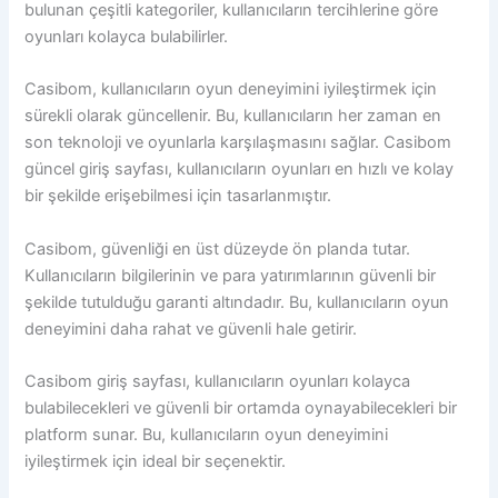
bulunan çeşitli kategoriler, kullanıcıların tercihlerine göre
oyunları kolayca bulabilirler.
Casibom, kullanıcıların oyun deneyimini iyileştirmek için
sürekli olarak güncellenir. Bu, kullanıcıların her zaman en
son teknoloji ve oyunlarla karşılaşmasını sağlar. Casibom
güncel giriş sayfası, kullanıcıların oyunları en hızlı ve kolay
bir şekilde erişebilmesi için tasarlanmıştır.
Casibom, güvenliği en üst düzeyde ön planda tutar.
Kullanıcıların bilgilerinin ve para yatırımlarının güvenli bir
şekilde tutulduğu garanti altındadır. Bu, kullanıcıların oyun
deneyimini daha rahat ve güvenli hale getirir.
Casibom giriş sayfası, kullanıcıların oyunları kolayca
bulabilecekleri ve güvenli bir ortamda oynayabilecekleri bir
platform sunar. Bu, kullanıcıların oyun deneyimini
iyileştirmek için ideal bir seçenektir.