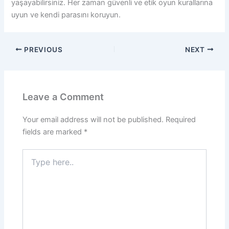
yaşayabilirsiniz. Her zaman güvenli ve etik oyun kurallarına
uyun ve kendi parasını koruyun.
PREVIOUS
NEXT
Leave a Comment
Your email address will not be published.
Required
fields are marked
*
Type
here..