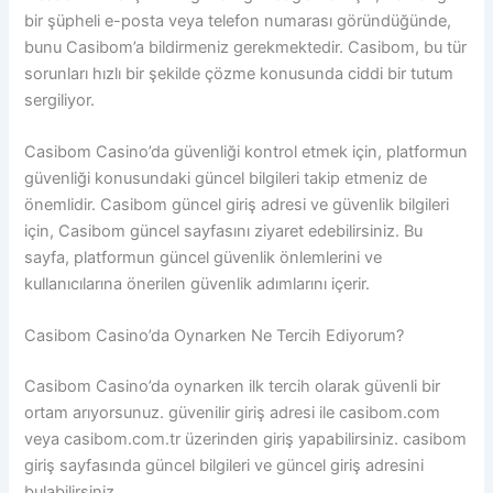
bir şüpheli e-posta veya telefon numarası göründüğünde,
bunu Casibom’a bildirmeniz gerekmektedir. Casibom, bu tür
sorunları hızlı bir şekilde çözme konusunda ciddi bir tutum
sergiliyor.
Casibom Casino’da güvenliği kontrol etmek için, platformun
güvenliği konusundaki güncel bilgileri takip etmeniz de
önemlidir. Casibom güncel giriş adresi ve güvenlik bilgileri
için, Casibom güncel sayfasını ziyaret edebilirsiniz. Bu
sayfa, platformun güncel güvenlik önlemlerini ve
kullanıcılarına önerilen güvenlik adımlarını içerir.
Casibom Casino’da Oynarken Ne Tercih Ediyorum?
Casibom Casino’da oynarken ilk tercih olarak güvenli bir
ortam arıyorsunuz. güvenilir giriş adresi ile casibom.com
veya casibom.com.tr üzerinden giriş yapabilirsiniz. casibom
giriş sayfasında güncel bilgileri ve güncel giriş adresini
bulabilirsiniz.