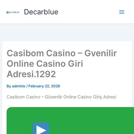
Skip
Decarblue
to
content
Casibom Casino – Gvenilir
Online Casino Giri
Adresi.1292
By
admlnlx
/
February 22, 2026
Casibom Casino – Güvenilir Online Casino Giriş Adresi