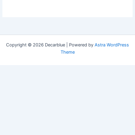
Copyright © 2026 Decarblue | Powered by
Astra WordPress
Theme