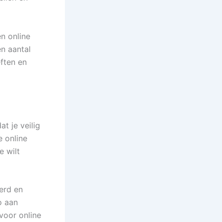
en online
n aantal
eften en
t je veilig
 online
e wilt
eerd en
o aan
voor online