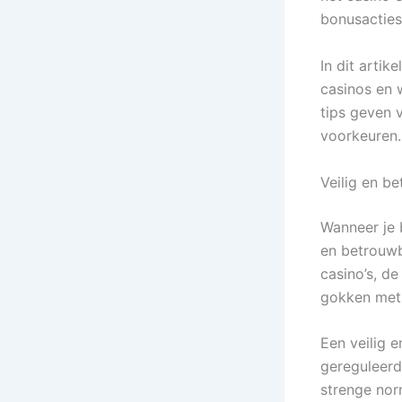
bonusacties
In dit artik
casinos en 
tips geven 
voorkeuren.
Veilig en b
Wanneer je b
en betrouwb
casino’s, de
gokken met v
Een veilig 
gereguleerd
strenge nor