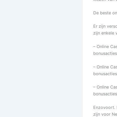
De beste on
Er zijn vers
zijn enkele 
– Online Ca
bonusacties
– Online Ca
bonusacties
– Online Ca
bonusacties
Enzovoort. 
zijn voor N