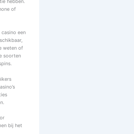
tie hebben.
phone of
t casino een
schikbaar,
te weten of
de soorten
pins.
uikers
asino’s
ties
n.
or
en bij het