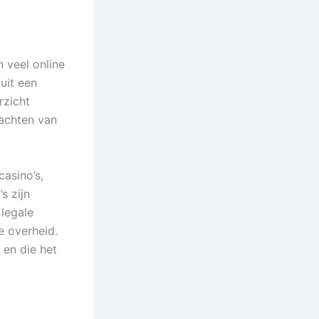
n veel online
uit een
rzicht
wachten van
casino’s,
s zijn
 legale
e overheid.
 en die het