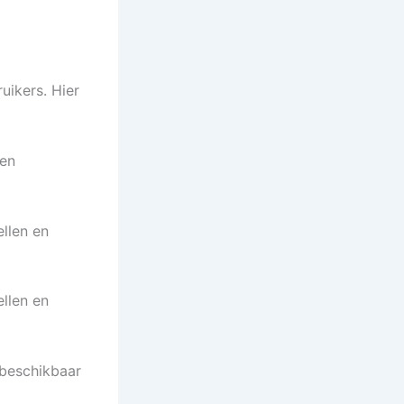
uikers. Hier
 en
ellen en
ellen en
 beschikbaar