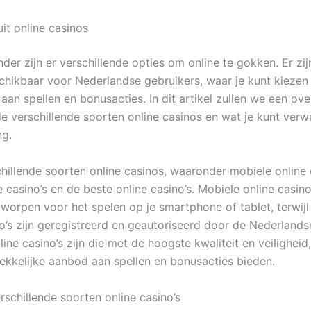
it online casinos
der zijn er verschillende opties om online te gokken. Er zij
chikbaar voor Nederlandse gebruikers, waar je kunt kiezen 
aan spellen en bonusacties. In dit artikel zullen we een ove
e verschillende soorten online casinos en wat je kunt ver
ng.
chillende soorten online casinos, waaronder mobiele online 
e casino’s en de beste online casino’s. Mobiele online casino’
tworpen voor het spelen op je smartphone of tablet, terwijl
no’s zijn geregistreerd en geautoriseerd door de Nederlands
ine casino’s zijn die met de hoogste kwaliteit en veiligheid,
ekkelijke aanbod aan spellen en bonusacties bieden.
rschillende soorten online casino’s