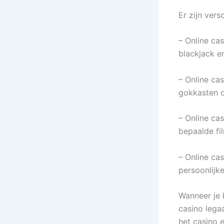
Er zijn vers
– Online cas
blackjack e
– Online ca
gokkasten o
– Online ca
bepaalde fil
– Online ca
persoonlijk
Wanneer je k
casino legaa
het casino 