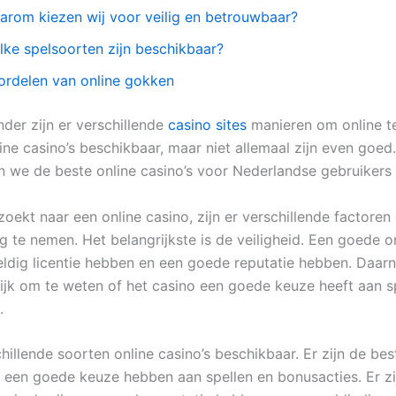
arom kiezen wij voor veilig en betrouwbaar?
lke spelsoorten zijn beschikbaar?
ordelen van online gokken
nder zijn er verschillende
casino sites
manieren om online t
line casino’s beschikbaar, maar niet allemaal zijn even goed. 
len we de beste online casino’s voor Nederlandse gebruikers
oekt naar een online casino, zijn er verschillende factoren
 te nemen. Het belangrijkste is de veiligheid. Een goede o
ldig licentie hebben en een goede reputatie hebben. Daarna
ijk om te weten of het casino een goede keuze heeft aan s
.
chillende soorten online casino’s beschikbaar. Er zijn de bes
ie een goede keuze hebben aan spellen en bonusacties. Er z