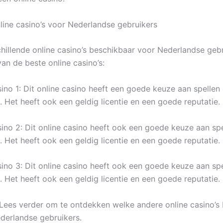
line casino’s voor Nederlandse gebruikers
chillende online casino’s beschikbaar voor Nederlandse gebr
van de beste online casino’s:
sino 1: Dit online casino heeft een goede keuze aan spellen
. Het heeft ook een geldig licentie en een goede reputatie.
sino 2: Dit online casino heeft ook een goede keuze aan sp
. Het heeft ook een geldig licentie en een goede reputatie.
sino 3: Dit online casino heeft ook een goede keuze aan sp
. Het heeft ook een geldig licentie en een goede reputatie.
Lees verder om te ontdekken welke andere online casino’s
ederlandse gebruikers.