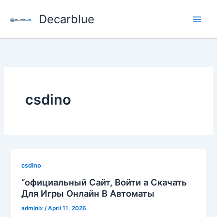
Skip
Decarblue
to
content
csdino
csdino
“официальный Сайт, Войти а Скачать
Для Игры Онлайн В Автоматы
admlnlx
/
April 11, 2026