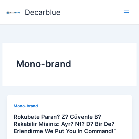
Skip
Decarblue
to
content
Mono-brand
Mono-brand
Rokubete Paran? Z? Güvenle B?
Rakabilir Misiniz: Ayr? Nt? D? Bir De?
Erlendirme We Put You In Command!”