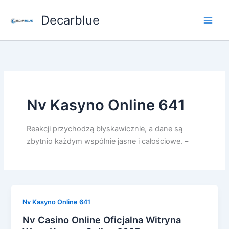
Skip
Decarblue
to
content
Nv Kasyno Online 641
Reakcji przychodzą błyskawicznie, a dane są
zbytnio każdym wspólnie jasne i całościowe. –
Nv Kasyno Online 641
Nv Casino Online Oficjalna Witryna