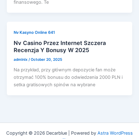
finansowego. Te
Nv Kasyno Online 641
Nv Casino Przez Internet Szczera
Recenzja Y Bonusy W 2025
admlnlx
/
October 20, 2025
Na przykład, przy głównym depozycie fan może
otrzymać 100% bonusu do odwiedzenia 2000 PLN i
setka gratisowych spinów na wybrane
Copyright © 2026 Decarblue | Powered by
Astra WordPress