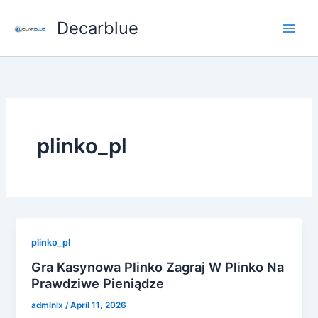
Skip
Decarblue
to
content
plinko_pl
plinko_pl
Gra Kasynowa Plinko Zagraj W Plinko Na
Prawdziwe Pieniądze
admlnlx
/
April 11, 2026