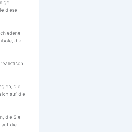
inige
ie diese
schiedene
mbole, die
realistisch
egien, die
ich auf die
n, die Sie
 auf die