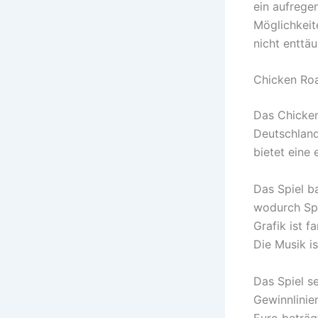
ein aufrege
Möglichkeit
nicht enttä
Chicken Roa
Das Chicken 
Deutschland
bietet eine 
Das Spiel b
wodurch Spi
Grafik ist f
Die Musik is
Das Spiel se
Gewinnlinie
Euro beträg