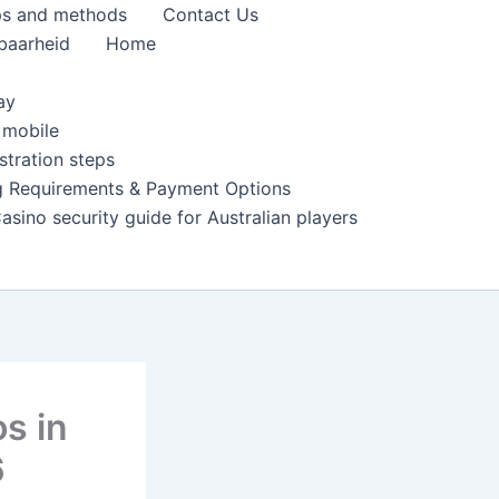
eps and methods
Contact Us
baarheid
Home
ay
e mobile
stration steps
ng Requirements & Payment Options
sino security guide for Australian players
s in
6