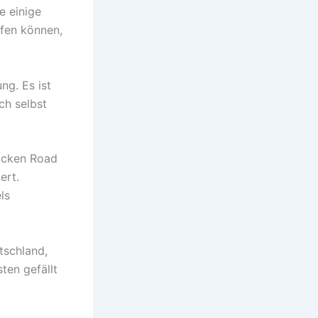
e einige
lfen können,
ng. Es ist
ich selbst
hicken Road
ert.
ls
tschland,
ten gefällt