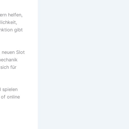
ern helfen,
ichkeit,
nktion gibt
m neuen Slot
mechanik
sich für
 spielen
 of online