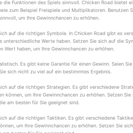
e die Funktionen des Spiels sinnvoll. Chicken Road bietet e
wie zum Beispiel Freispiele und Multiplikatoren. Benutzen S
sinnvoll, um Ihre Gewinnchancen zu erhöhen.
sich auf die richtigen Symbole. In Chicken Road gibt es ver
e unterschiedliche Werte haben. Setzen Sie sich auf die Sy
n Wert haben, um Ihre Gewinnchancen zu erhöhen.
alistisch. Es gibt keine Garantie für einen Gewinn. Seien Sie 
ie sich nicht zu viel auf ein bestimmtes Ergebnis.
ich auf die richtigen Strategien. Es gibt verschiedene Strat
n können, um Ihre Gewinnchancen zu erhöhen. Setzen Sie s
die am besten für Sie geeignet sind.
ich auf die richtigen Taktiken. Es gibt verschiedene Taktike
nnen, um Ihre Gewinnchancen zu erhöhen. Setzen Sie sich