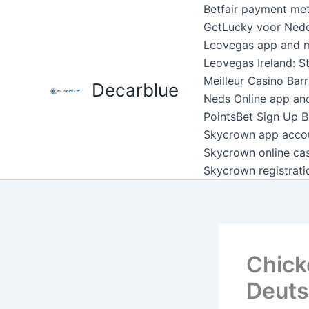
Skip
Betfair payment met
to
GetLucky voor Neder
content
Leovegas app and mo
Leovegas Ireland: S
Meilleur Casino Barr
Decarblue
Neds Online app and
PointsBet Sign Up B
Skycrown app accoun
Skycrown online cas
Skycrown registrati
Chick
Deuts