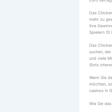
Das Chicken 
mehr zu gew
ihre Gewinn
Spielern 10
Das Chicken 
suchen, der
und viele Mö
Slots intere
Wenn Sie da
möchten, sol
casinos in 
Wie Sie das