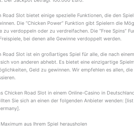
Road Slot bietet einige spezielle Funktionen, die den Spiel
innen. Die “Chicken Power” Funktion gibt Spielern die Mögl
e zu verdoppeln oder zu verdreifachen. Die “Free Spins” Fu
 Freispiele, bei denen alle Gewinne verdoppelt werden.
Road Slot ist ein großartiges Spiel für alle, die nach eine
 sich von anderen abhebt. Es bietet eine einzigartige Spiel
glichkeiten, Geld zu gewinnen. Wir empfehlen es allen, die 
ssieren.
s Chicken Road Slot in einem Online-Casino in Deutschland
lten Sie sich an einen der folgenden Anbieter wenden: [list
Germany].
 Maximum aus Ihrem Spiel herausholen