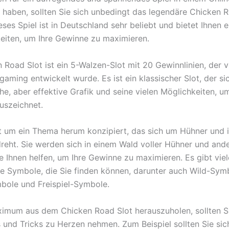
 haben, sollten Sie sich unbedingt das legendäre Chicken 
ses Spiel ist in Deutschland sehr beliebt und bietet Ihnen e
eiten, um Ihre Gewinne zu maximieren.
 Road Slot ist ein 5-Walzen-Slot mit 20 Gewinnlinien, der 
aming entwickelt wurde. Es ist ein klassischer Slot, der si
he, aber effektive Grafik und seine vielen Möglichkeiten, u
uszeichnet.
st um ein Thema herum konzipiert, das sich um Hühner und 
reht. Sie werden sich in einem Wald voller Hühner und and
e Ihnen helfen, um Ihre Gewinne zu maximieren. Es gibt viel
e Symbole, die Sie finden können, darunter auch Wild-Sym
bole und Freispiel-Symbole.
mum aus dem Chicken Road Slot herauszuholen, sollten Si
s und Tricks zu Herzen nehmen. Zum Beispiel sollten Sie si