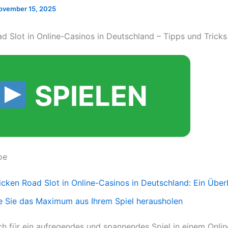
ovember 15, 2025
d Slot in Online-Casinos in Deutschland – Tipps und Tricks
SPIELEN
ое
icken Road Slot in Online-Casinos in Deutschland: Ein Über
e Sie das Maximum aus Ihrem Spiel herausholen
ch für ein aufregendes und spannendes Spiel in einem Onli