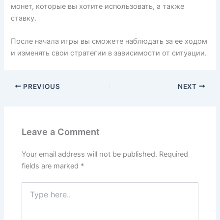
монет, которые вы хотите использовать, а также
ставку.
После начала игры вы сможете наблюдать за ее ходом
и изменять свои стратегии в зависимости от ситуации.
PREVIOUS
NEXT
Leave a Comment
Your email address will not be published.
Required
fields are marked
*
Type
here..