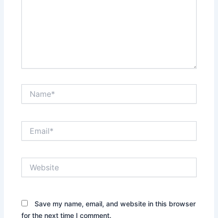
Name*
Email*
Website
Save my name, email, and website in this browser
for the next time I comment.