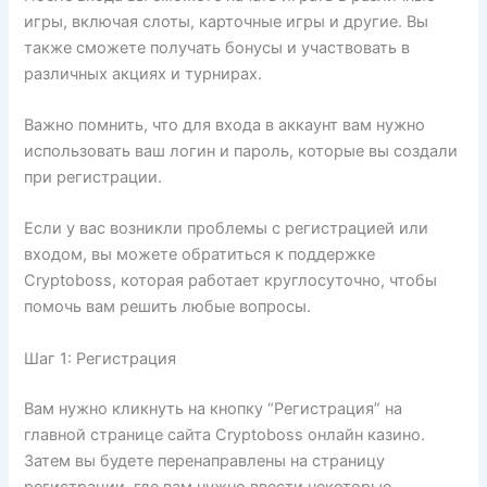
игры, включая слоты, карточные игры и другие. Вы
также сможете получать бонусы и участвовать в
различных акциях и турнирах.
Важно помнить, что для входа в аккаунт вам нужно
использовать ваш логин и пароль, которые вы создали
при регистрации.
Если у вас возникли проблемы с регистрацией или
входом, вы можете обратиться к поддержке
Cryptoboss, которая работает круглосуточно, чтобы
помочь вам решить любые вопросы.
Шаг 1: Регистрация
Вам нужно кликнуть на кнопку “Регистрация” на
главной странице сайта Cryptoboss онлайн казино.
Затем вы будете перенаправлены на страницу
регистрации, где вам нужно ввести некоторые