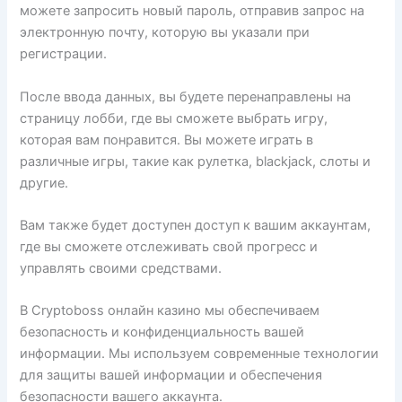
можете запросить новый пароль, отправив запрос на
электронную почту, которую вы указали при
регистрации.
После ввода данных, вы будете перенаправлены на
страницу лобби, где вы сможете выбрать игру,
которая вам понравится. Вы можете играть в
различные игры, такие как рулетка, blackjack, слоты и
другие.
Вам также будет доступен доступ к вашим аккаунтам,
где вы сможете отслеживать свой прогресс и
управлять своими средствами.
В Cryptoboss онлайн казино мы обеспечиваем
безопасность и конфиденциальность вашей
информации. Мы используем современные технологии
для защиты вашей информации и обеспечения
безопасности вашего аккаунта.