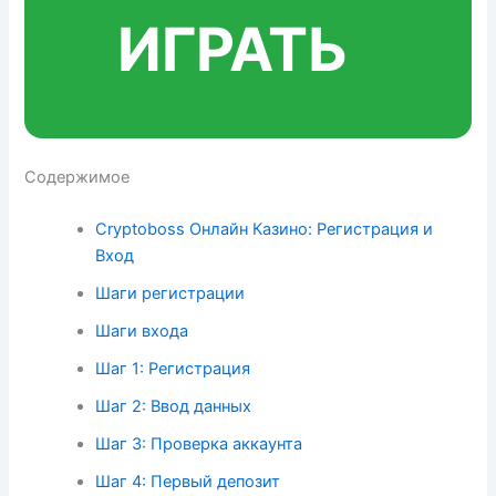
ИГРАТЬ
Содержимое
Cryptoboss Онлайн Казино: Регистрация и
Вход
Шаги регистрации
Шаги входа
Шаг 1: Регистрация
Шаг 2: Ввод данных
Шаг 3: Проверка аккаунта
Шаг 4: Первый депозит