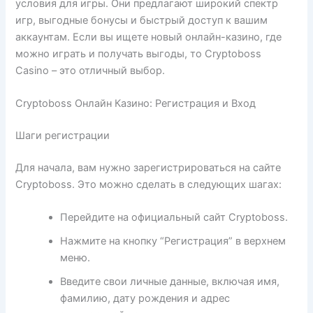
условия для игры. Они предлагают широкий спектр
игр, выгодные бонусы и быстрый доступ к вашим
аккаунтам. Если вы ищете новый онлайн-казино, где
можно играть и получать выгоды, то Cryptoboss
Casino – это отличный выбор.
Cryptoboss Онлайн Казино: Регистрация и Вход
Шаги регистрации
Для начала, вам нужно зарегистрироваться на сайте
Cryptoboss. Это можно сделать в следующих шагах:
Перейдите на официальный сайт Cryptoboss.
Нажмите на кнопку “Регистрация” в верхнем
меню.
Введите свои личные данные, включая имя,
фамилию, дату рождения и адрес