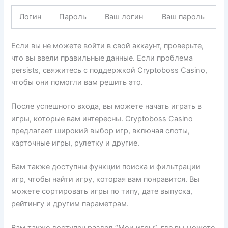
Логин
Пароль
Ваш логин
Ваш пароль
Если вы не можете войти в свой аккаунт, проверьте,
что вы ввели правильные данные. Если проблема
persists, свяжитесь с поддержкой Cryptoboss Casino,
чтобы они помогли вам решить это.
После успешного входа, вы можете начать играть в
игры, которые вам интересны. Cryptoboss Casino
предлагает широкий выбор игр, включая слоты,
карточные игры, рулетку и другие.
Вам также доступны функции поиска и фильтрации
игр, чтобы найти игру, которая вам понравится. Вы
можете сортировать игры по типу, дате выпуска,
рейтингу и другим параметрам.
Вам также доступен раздел “Мои игры”, где вы можете