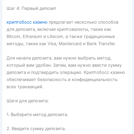
Шаг 4: Первый депозит
криптобосс казино
предлагает несколько способов
для депозита, включая криптовалюты, такие как
Bitcoin, Ethereum и Litecoin, а также традиционные
методы, такие как Visa, Mastercard и Bank Transfer.
Для начала депозита, вам нужно выбрать метод,
который вам удобен. Затем, вам нужно ввести сумму
депозита и подтвердить операцию. Криптобосс казино
обеспечивает безопасность и конфиденциальность
всех транзакций.
Шаги для депозита:
1. Выберите метод депозита.
2. Введите сумму депозита.