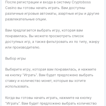
После регистрации и входа в систему Cryptoboss
Casino вы готовы начать играть. Вам доступны
различные игровые автоматы, азартные игры и другие
развлекательные опции.
Вам предлагается выбрать игру, которая вам
понравилась. Вы можете просмотреть список
доступных игр, а также фильтровать их по типу, жанру
или производителю.
Выбор игры
Выберите игру, которая вам понравилась, и нажмите
на кнопку “Играть”. Вам будет предложено выбрать
ставку и количество монет, которые вы хотите
использовать.
Когда вы готовы начать играть, нажмите на кнопку
“Играть”. Вам будет предложено выбрать количество