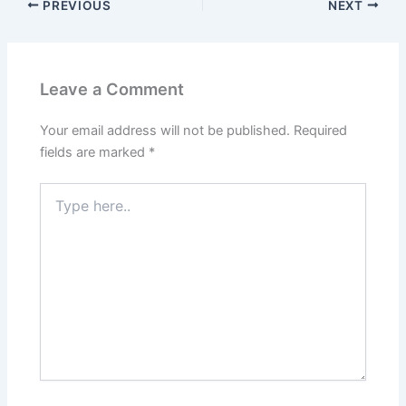
PREVIOUS
NEXT
Leave a Comment
Your email address will not be published.
Required
fields are marked
*
Type
here..