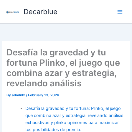
Skip
Decarblue
to
content
Desafía la gravedad y tu
fortuna Plinko, el juego que
combina azar y estrategia,
revelando análisis
By
admlnlx
/
February 13, 2026
Desafía la gravedad y tu fortuna: Plinko, el juego
que combina azar y estrategia, revelando análisis
exhaustivos y plinko opiniones para maximizar
tus posibilidades de premio.