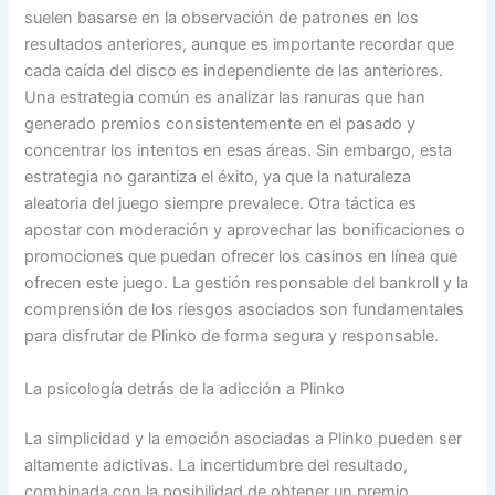
suelen basarse en la observación de patrones en los
resultados anteriores, aunque es importante recordar que
cada caída del disco es independiente de las anteriores.
Una estrategia común es analizar las ranuras que han
generado premios consistentemente en el pasado y
concentrar los intentos en esas áreas. Sin embargo, esta
estrategia no garantiza el éxito, ya que la naturaleza
aleatoria del juego siempre prevalece. Otra táctica es
apostar con moderación y aprovechar las bonificaciones o
promociones que puedan ofrecer los casinos en línea que
ofrecen este juego. La gestión responsable del bankroll y la
comprensión de los riesgos asociados son fundamentales
para disfrutar de Plinko de forma segura y responsable.
La psicología detrás de la adicción a Plinko
La simplicidad y la emoción asociadas a Plinko pueden ser
altamente adictivas. La incertidumbre del resultado,
combinada con la posibilidad de obtener un premio