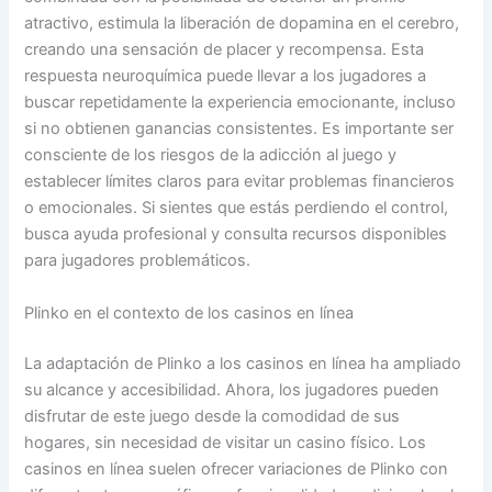
atractivo, estimula la liberación de dopamina en el cerebro,
creando una sensación de placer y recompensa. Esta
respuesta neuroquímica puede llevar a los jugadores a
buscar repetidamente la experiencia emocionante, incluso
si no obtienen ganancias consistentes. Es importante ser
consciente de los riesgos de la adicción al juego y
establecer límites claros para evitar problemas financieros
o emocionales. Si sientes que estás perdiendo el control,
busca ayuda profesional y consulta recursos disponibles
para jugadores problemáticos.
Plinko en el contexto de los casinos en línea
La adaptación de Plinko a los casinos en línea ha ampliado
su alcance y accesibilidad. Ahora, los jugadores pueden
disfrutar de este juego desde la comodidad de sus
hogares, sin necesidad de visitar un casino físico. Los
casinos en línea suelen ofrecer variaciones de Plinko con