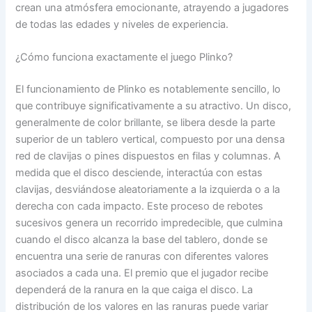
crean una atmósfera emocionante, atrayendo a jugadores
de todas las edades y niveles de experiencia.
¿Cómo funciona exactamente el juego Plinko?
El funcionamiento de Plinko es notablemente sencillo, lo
que contribuye significativamente a su atractivo. Un disco,
generalmente de color brillante, se libera desde la parte
superior de un tablero vertical, compuesto por una densa
red de clavijas o pines dispuestos en filas y columnas. A
medida que el disco desciende, interactúa con estas
clavijas, desviándose aleatoriamente a la izquierda o a la
derecha con cada impacto. Este proceso de rebotes
sucesivos genera un recorrido impredecible, que culmina
cuando el disco alcanza la base del tablero, donde se
encuentra una serie de ranuras con diferentes valores
asociados a cada una. El premio que el jugador recibe
dependerá de la ranura en la que caiga el disco. La
distribución de los valores en las ranuras puede variar