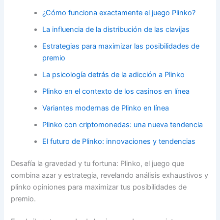
¿Cómo funciona exactamente el juego Plinko?
La influencia de la distribución de las clavijas
Estrategias para maximizar las posibilidades de
premio
La psicología detrás de la adicción a Plinko
Plinko en el contexto de los casinos en línea
Variantes modernas de Plinko en línea
Plinko con criptomonedas: una nueva tendencia
El futuro de Plinko: innovaciones y tendencias
Desafía la gravedad y tu fortuna: Plinko, el juego que
combina azar y estrategia, revelando análisis exhaustivos y
plinko opiniones para maximizar tus posibilidades de
premio.