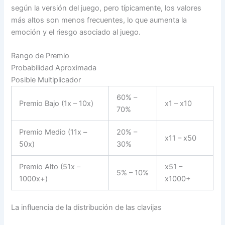
según la versión del juego, pero típicamente, los valores
más altos son menos frecuentes, lo que aumenta la
emoción y el riesgo asociado al juego.
Rango de Premio
Probabilidad Aproximada
Posible Multiplicador
60% –
Premio Bajo (1x – 10x)
x1 – x10
70%
Premio Medio (11x –
20% –
x11 – x50
50x)
30%
Premio Alto (51x –
x51 –
5% – 10%
1000x+)
x1000+
La influencia de la distribución de las clavijas