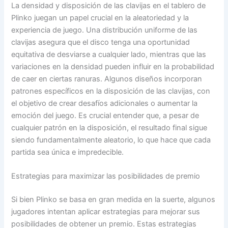
La densidad y disposición de las clavijas en el tablero de
Plinko juegan un papel crucial en la aleatoriedad y la
experiencia de juego. Una distribución uniforme de las
clavijas asegura que el disco tenga una oportunidad
equitativa de desviarse a cualquier lado, mientras que las
variaciones en la densidad pueden influir en la probabilidad
de caer en ciertas ranuras. Algunos diseños incorporan
patrones específicos en la disposición de las clavijas, con
el objetivo de crear desafíos adicionales o aumentar la
emoción del juego. Es crucial entender que, a pesar de
cualquier patrón en la disposición, el resultado final sigue
siendo fundamentalmente aleatorio, lo que hace que cada
partida sea única e impredecible.
Estrategias para maximizar las posibilidades de premio
Si bien Plinko se basa en gran medida en la suerte, algunos
jugadores intentan aplicar estrategias para mejorar sus
posibilidades de obtener un premio. Estas estrategias