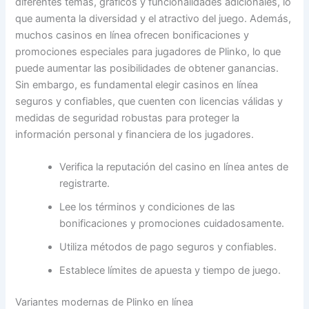
diferentes temas, gráficos y funcionalidades adicionales, lo
que aumenta la diversidad y el atractivo del juego. Además,
muchos casinos en línea ofrecen bonificaciones y
promociones especiales para jugadores de Plinko, lo que
puede aumentar las posibilidades de obtener ganancias.
Sin embargo, es fundamental elegir casinos en línea
seguros y confiables, que cuenten con licencias válidas y
medidas de seguridad robustas para proteger la
información personal y financiera de los jugadores.
Verifica la reputación del casino en línea antes de
registrarte.
Lee los términos y condiciones de las
bonificaciones y promociones cuidadosamente.
Utiliza métodos de pago seguros y confiables.
Establece límites de apuesta y tiempo de juego.
Variantes modernas de Plinko en línea