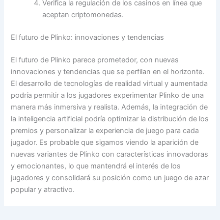
Verifica la regulación de los casinos en línea que
aceptan criptomonedas.
El futuro de Plinko: innovaciones y tendencias
El futuro de Plinko parece prometedor, con nuevas
innovaciones y tendencias que se perfilan en el horizonte.
El desarrollo de tecnologías de realidad virtual y aumentada
podría permitir a los jugadores experimentar Plinko de una
manera más inmersiva y realista. Además, la integración de
la inteligencia artificial podría optimizar la distribución de los
premios y personalizar la experiencia de juego para cada
jugador. Es probable que sigamos viendo la aparición de
nuevas variantes de Plinko con características innovadoras
y emocionantes, lo que mantendrá el interés de los
jugadores y consolidará su posición como un juego de azar
popular y atractivo.