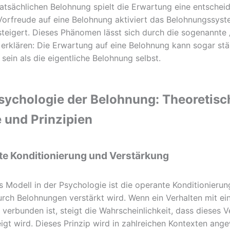
atsächlichen Belohnung spielt die Erwartung eine entscheid
 Vorfreude auf eine Belohnung aktiviert das Belohnungssyst
steigert. Dieses Phänomen lässt sich durch die sogenannte
erklären: Die Erwartung auf eine Belohnung kann sogar stä
sein als die eigentliche Belohnung selbst.
Psychologie der Belohnung: Theoretisc
 und Prinzipien
te Konditionierung und Verstärkung
s Modell in der Psychologie ist die operante Konditionierun
urch Belohnungen verstärkt wird. Wenn ein Verhalten mit ein
verbunden ist, steigt die Wahrscheinlichkeit, dass dieses V
igt wird. Dieses Prinzip wird in zahlreichen Kontexten ang