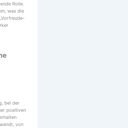
ende Rolle.
em, was die
 „Vorfreude-
rker
he
g, bei der
er positiven
erhalten
ewandt, von