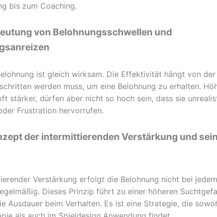
ng bis zum Coaching.
edeutung von Belohnungsschwellen und
gsanreizen
Belohnung ist gleich wirksam. Die Effektivität hängt von de
rschritten werden muss, um eine Belohnung zu erhalten. Hö
ft stärker, dürfen aber nicht so hoch sein, dass sie unrealis
oder Frustration hervorrufen.
nzept der intermittierenden Verstärkung und sei
tierender Verstärkung erfolgt die Belohnung nicht bei jedem
egelmäßig. Dieses Prinzip führt zu einer höheren Suchtgefa
e Ausdauer beim Verhalten. Es ist eine Strategie, die sowoh
pie als auch im Spieldesign Anwendung findet.