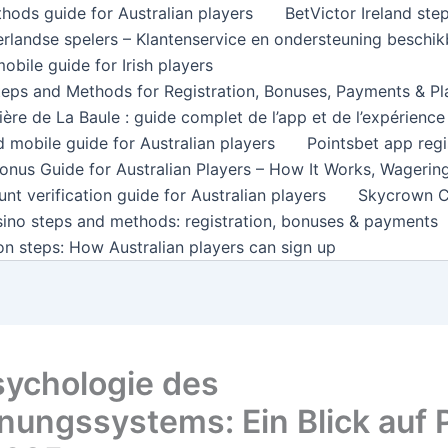
hods guide for Australian players
BetVictor Ireland st
landse spelers – Klantenservice en ondersteuning beschik
bile guide for Irish players
teps and Methods for Registration, Bonuses, Payments & Pl
ière de La Baule : guide complet de l’app et de l’expérienc
 mobile guide for Australian players
Pointsbet app regi
onus Guide for Australian Players – How It Works, Wageri
t verification guide for Australian players
Skycrown Ca
ino steps and methods: registration, bonuses & payments
on steps: How Australian players can sign up
sychologie des
nungssystems: Ein Blick auf P