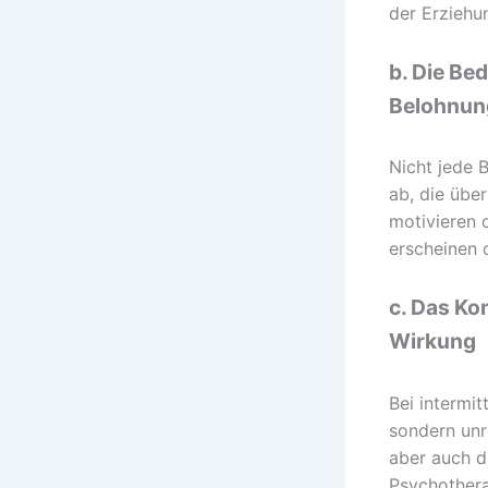
der Erziehu
b. Die B
Belohnun
Nicht jede 
ab, die übe
motivieren o
erscheinen 
c. Das Ko
Wirkung
Bei intermit
sondern unr
aber auch di
Psychothera