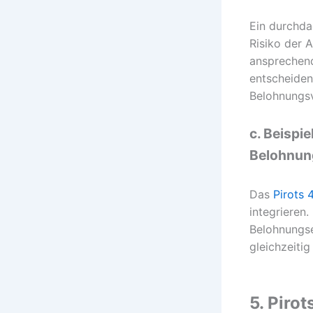
Ein durchda
Risiko der 
ansprechen
entscheiden
Belohnungsvi
c. Beispie
Belohnun
Das
Pirots
integrieren
Belohnungser
gleichzeitig
5. Pirot