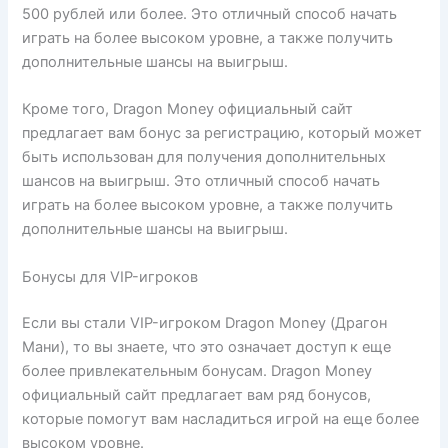
500 рублей или более. Это отличный способ начать
играть на более высоком уровне, а также получить
дополнительные шансы на выигрыш.
Кроме того, Dragon Money официальный сайт
предлагает вам бонус за регистрацию, который может
быть использован для получения дополнительных
шансов на выигрыш. Это отличный способ начать
играть на более высоком уровне, а также получить
дополнительные шансы на выигрыш.
Бонусы для VIP-игроков
Если вы стали VIP-игроком Dragon Money (Драгон
Мани), то вы знаете, что это означает доступ к еще
более привлекательным бонусам. Dragon Money
официальный сайт предлагает вам ряд бонусов,
которые помогут вам насладиться игрой на еще более
высоком уровне.