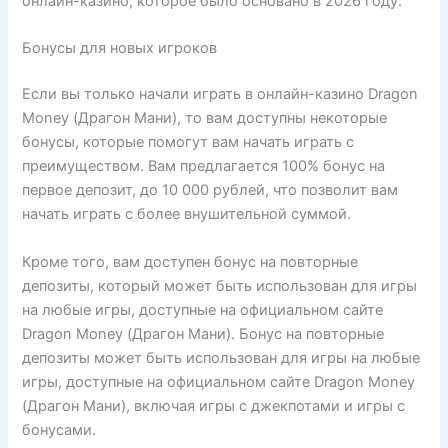
онлайн-казино, которое было основано в 2026 году.
Бонусы для новых игроков
Если вы только начали играть в онлайн-казино Dragon
Money (Драгон Мани), то вам доступны некоторые
бонусы, которые помогут вам начать играть с
преимуществом. Вам предлагается 100% бонус на
первое депозит, до 10 000 рублей, что позволит вам
начать играть с более внушительной суммой.
Кроме того, вам доступен бонус на повторные
депозиты, который может быть использован для игры
на любые игры, доступные на официальном сайте
Dragon Money (Драгон Мани). Бонус на повторные
депозиты может быть использован для игры на любые
игры, доступные на официальном сайте Dragon Money
(Драгон Мани), включая игры с джекпотами и игры с
бонусами.