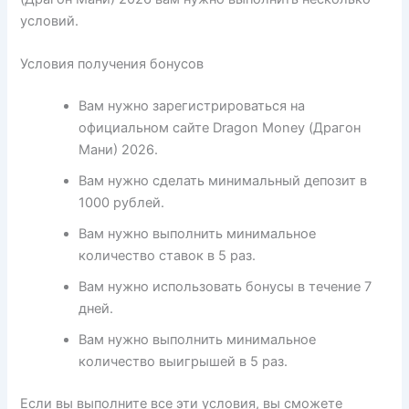
условий.
Условия получения бонусов
Вам нужно зарегистрироваться на
официальном сайте Dragon Money (Драгон
Мани) 2026.
Вам нужно сделать минимальный депозит в
1000 рублей.
Вам нужно выполнить минимальное
количество ставок в 5 раз.
Вам нужно использовать бонусы в течение 7
дней.
Вам нужно выполнить минимальное
количество выигрышей в 5 раз.
Если вы выполните все эти условия, вы сможете