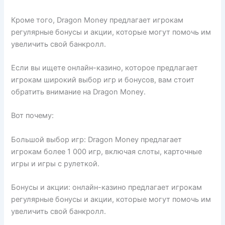
Кроме того, Dragon Money предлагает игрокам
регулярные бонусы и акции, которые могут помочь им
увеличить свой банкролл.
Если вы ищете онлайн-казино, которое предлагает
игрокам широкий выбор игр и бонусов, вам стоит
обратить внимание на Dragon Money.
Вот почему:
Большой выбор игр: Dragon Money предлагает
игрокам более 1 000 игр, включая слоты, карточные
игры и игры с рулеткой.
Бонусы и акции: онлайн-казино предлагает игрокам
регулярные бонусы и акции, которые могут помочь им
увеличить свой банкролл.