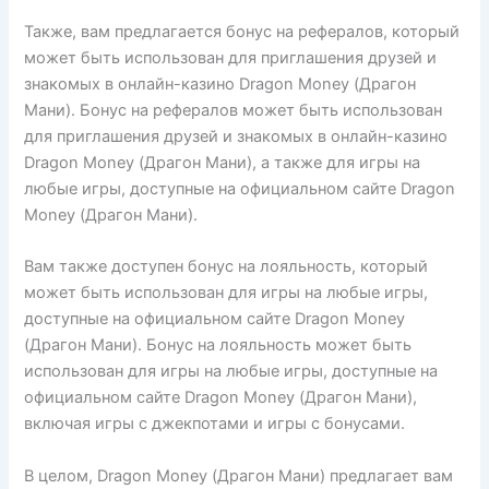
Также, вам предлагается бонус на рефералов, который
может быть использован для приглашения друзей и
знакомых в онлайн-казино Dragon Money (Драгон
Мани). Бонус на рефералов может быть использован
для приглашения друзей и знакомых в онлайн-казино
Dragon Money (Драгон Мани), а также для игры на
любые игры, доступные на официальном сайте Dragon
Money (Драгон Мани).
Вам также доступен бонус на лояльность, который
может быть использован для игры на любые игры,
доступные на официальном сайте Dragon Money
(Драгон Мани). Бонус на лояльность может быть
использован для игры на любые игры, доступные на
официальном сайте Dragon Money (Драгон Мани),
включая игры с джекпотами и игры с бонусами.
В целом, Dragon Money (Драгон Мани) предлагает вам