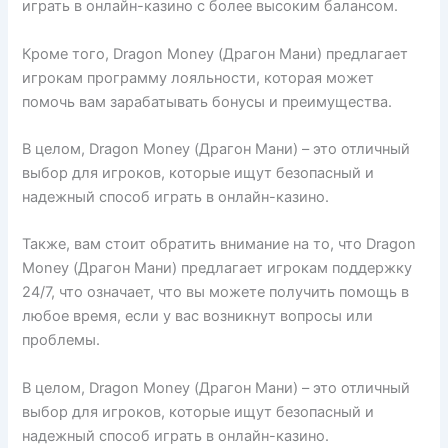
играть в онлайн-казино с более высоким балансом.
Кроме того, Dragon Money (Драгон Мани) предлагает
игрокам программу лояльности, которая может
помочь вам зарабатывать бонусы и преимущества.
В целом, Dragon Money (Драгон Мани) – это отличный
выбор для игроков, которые ищут безопасный и
надежный способ играть в онлайн-казино.
Также, вам стоит обратить внимание на то, что Dragon
Money (Драгон Мани) предлагает игрокам поддержку
24/7, что означает, что вы можете получить помощь в
любое время, если у вас возникнут вопросы или
проблемы.
В целом, Dragon Money (Драгон Мани) – это отличный
выбор для игроков, которые ищут безопасный и
надежный способ играть в онлайн-казино.