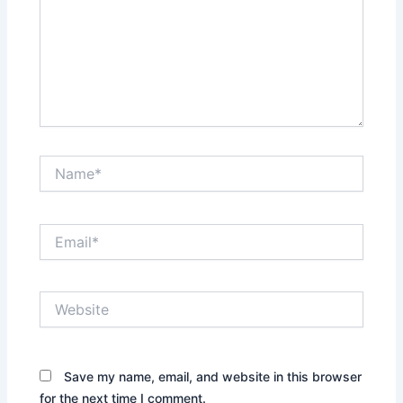
Name*
Email*
Website
Save my name, email, and website in this browser
for the next time I comment.