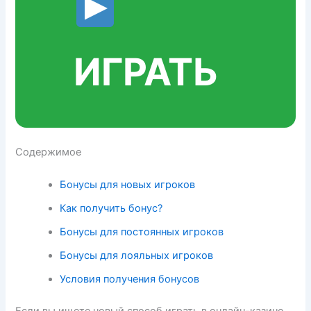
ИГРАТЬ
Содержимое
Бонусы для новых игроков
Как получить бонус?
Бонусы для постоянных игроков
Бонусы для лояльных игроков
Условия получения бонусов