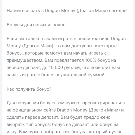
Начните играть в Dragon Money (Драгон Мани) сегодня!
Бонусы для новых игроков
Если вы только начали играть в онлайн-казино Dragon
Money (Драгон Мани), то вам доступны некоторые
бонусы, которые помогут вам начать играть с
преимуществом. Вам предлагается 100% бонус на
первое депозит, до 10 000 рублей, что позволит вам
начать играть с более внушительной суммой.
Как получить бонус?
Для получения бонуса вам нужно зарегистрироваться
на официальном сайте Dragon Money (Драгон Мани) и
сделать первое депозит. Вам будет предложено
выбрать тип бонуса: бонус на депозит или бонус на
игру. Вам нужно выбрать тип бонуса, который лучше