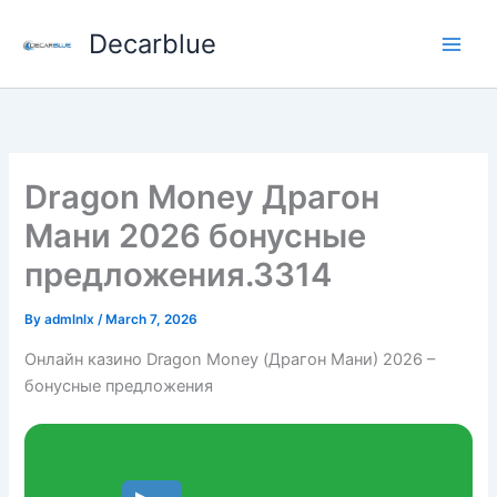
Skip
Decarblue
to
content
Dragon Money Драгон
Мани 2026 бонусные
предложения.3314
By
admlnlx
/
March 7, 2026
Онлайн казино Dragon Money (Драгон Мани) 2026 –
бонусные предложения