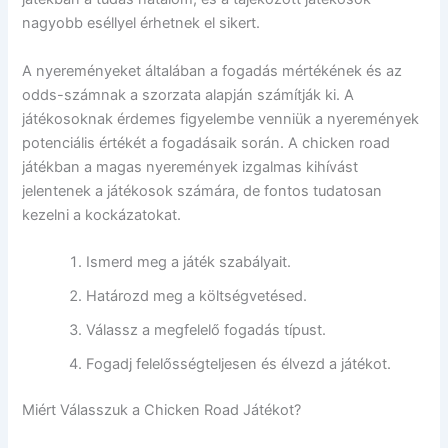
nagyobb eséllyel érhetnek el sikert.
A nyereményeket általában a fogadás mértékének és az
odds-számnak a szorzata alapján számítják ki. A
játékosoknak érdemes figyelembe venniük a nyeremények
potenciális értékét a fogadásaik során. A chicken road
játékban a magas nyeremények izgalmas kihívást
jelentenek a játékosok számára, de fontos tudatosan
kezelni a kockázatokat.
Ismerd meg a játék szabályait.
Határozd meg a költségvetésed.
Válassz a megfelelő fogadás típust.
Fogadj felelősségteljesen és élvezd a játékot.
Miért Válasszuk a Chicken Road Játékot?