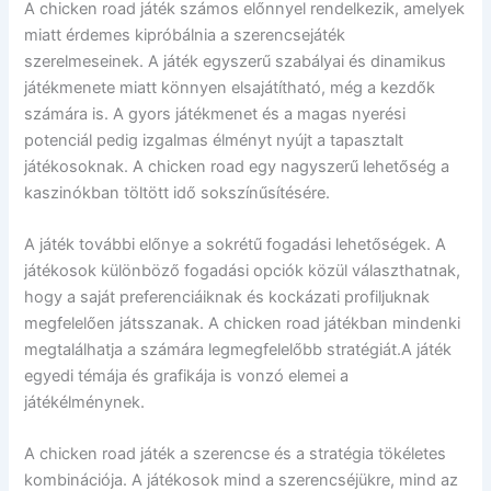
A chicken road játék számos előnnyel rendelkezik, amelyek
miatt érdemes kipróbálnia a szerencsejáték
szerelmeseinek. A játék egyszerű szabályai és dinamikus
játékmenete miatt könnyen elsajátítható, még a kezdők
számára is. A gyors játékmenet és a magas nyerési
potenciál pedig izgalmas élményt nyújt a tapasztalt
játékosoknak. A chicken road egy nagyszerű lehetőség a
kaszinókban töltött idő sokszínűsítésére.
A játék további előnye a sokrétű fogadási lehetőségek. A
játékosok különböző fogadási opciók közül választhatnak,
hogy a saját preferenciáiknak és kockázati profiljuknak
megfelelően játsszanak. A chicken road játékban mindenki
megtalálhatja a számára legmegfelelőbb stratégiát.A játék
egyedi témája és grafikája is vonzó elemei a
játékélménynek.
A chicken road játék a szerencse és a stratégia tökéletes
kombinációja. A játékosok mind a szerencséjükre, mind az