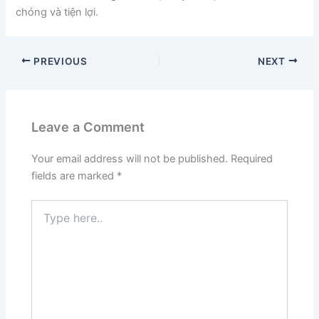
chóng và tiện lợi.
PREVIOUS
NEXT
Leave a Comment
Your email address will not be published.
Required
fields are marked
*
Type
here..