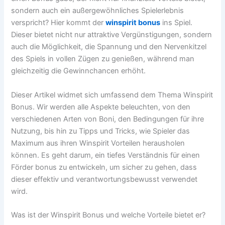
sondern auch ein außergewöhnliches Spielerlebnis
verspricht? Hier kommt der
winspirit bonus
ins Spiel.
Dieser bietet nicht nur attraktive Vergünstigungen, sondern
auch die Möglichkeit, die Spannung und den Nervenkitzel
des Spiels in vollen Zügen zu genießen, während man
gleichzeitig die Gewinnchancen erhöht.
Dieser Artikel widmet sich umfassend dem Thema Winspirit
Bonus. Wir werden alle Aspekte beleuchten, von den
verschiedenen Arten von Boni, den Bedingungen für ihre
Nutzung, bis hin zu Tipps und Tricks, wie Spieler das
Maximum aus ihren Winspirit Vorteilen herausholen
können. Es geht darum, ein tiefes Verständnis für einen
Förder bonus zu entwickeln, um sicher zu gehen, dass
dieser effektiv und verantwortungsbewusst verwendet
wird.
Was ist der Winspirit Bonus und welche Vorteile bietet er?