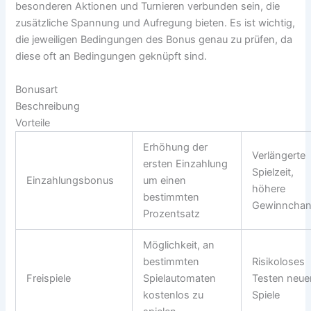
besonderen Aktionen und Turnieren verbunden sein, die
zusätzliche Spannung und Aufregung bieten. Es ist wichtig,
die jeweiligen Bedingungen des Bonus genau zu prüfen, da
diese oft an Bedingungen geknüpft sind.
Bonusart
Beschreibung
Vorteile
Erhöhung der
Verlängerte
ersten Einzahlung
Spielzeit,
Einzahlungsbonus
um einen
höhere
bestimmten
Gewinncha
Prozentsatz
Möglichkeit, an
bestimmten
Risikoloses
Freispiele
Spielautomaten
Testen neue
kostenlos zu
Spiele