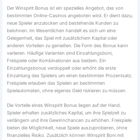
Der Winspirit Bonus ist ein spezielles Angebot, das von
bestimmten Online-Casinos angeboten wird. Er dient dazu,
neue Spieler anzulocken und bestehende Kunden zu
belohnen. Im Wesentlichen handelt es sich um eine
Gelegenheit, das Spiel mit zusätzlichem Kapital oder
anderen Vorteilen zu genießen. Die Form des Bonus kann
variieren. Häufige Varianten sind Einzahlungsboni,
Freispiele oder Kombinationen aus beidem. Ein
Einzahlungsbonus verdoppelt oder erhöht die erste
Einzahlung des Spielers um einen bestimmten Prozentsatz.
Freispiele erlauben das Spielen an bestimmten
Spielautomaten, ohne eigenes Geld riskieren zu müssen.
Die Vorteile eines Winspirit Bonus liegen auf der Hand.
Spieler erhalten zusätzliches Kapital, um ihre Spielzeit zu
verlängern und ihre Gewinnchancen zu erhöhen. Freispiele
bieten die Möglichkeit, neue Spiele auszuprobieren, ohne
finanzielles Risiko. Zusätzlich können Winspirit Boni mit