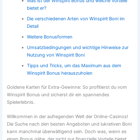
Was ist der Winspirit Bonus und welche Vorteile
bietet er?
Die verschiedenen Arten von Winspirit Boni im
Detail
Weitere Bonusformen
Umsatzbedingungen und wichtige Hinweise zur
Nutzung von Winspirit Boni
Tipps und Tricks, um das Maximum aus dem
Winspirit Bonus herauszuholen
Goldene Karten für Extra-Gewinne: So profitierst du vom
Winspirit Bonus und sicherst dir ein spannendes
Spielerlebnis.
Willkommen in der aufregenden Welt der Online-Casinos!
Die Suche nach den besten Angeboten und lukrativen Boni
kann manchmal überwältigend sein. Doch was, wenn es
einen Bonus gäbe, der nicht nur finanzielle Vorteile bietet,