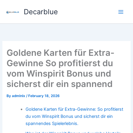
Skip
Decarblue
to
content
Goldene Karten für Extra-
Gewinne So profitierst du
vom Winspirit Bonus und
sicherst dir ein spannend
By
admlnlx
/
February 18, 2026
Goldene Karten für Extra-Gewinne: So profitierst
du vom Winspirit Bonus und sicherst dir ein
spannendes Spielerlebnis.